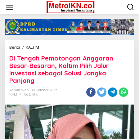
Lewati
ke
konten
Di
Berita
/
KALTIM
Tengah
Di Tengah Pemotongan Anggaran
Pemotongan
Anggaran
Besar-Besaran, Kaltim Pilih Jalur
Besar-
Investasi sebagai Solusi Jangka
Besaran,
Panjang
Kaltim
Pilih
Admin Web
10 Oktober 2025
Jalur
KALTIM
86 Dilihat
Investasi
sebagai
Solusi
Jangka
Panjang