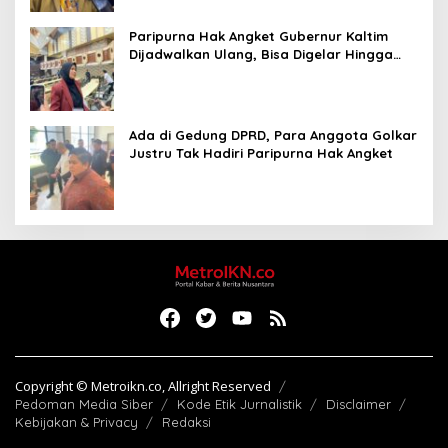
Paripurna Hak Angket Gubernur Kaltim
Dijadwalkan Ulang, Bisa Digelar Hingga
Tiga Kali Sidang
Ada di Gedung DPRD, Para Anggota Golkar
Justru Tak Hadiri Paripurna Hak Angket
Copyright © Metroikn.co, Allright Reserved
Pedoman Media Siber
Kode Etik Jurnalistik
Disclaimer
Kebijakan & Privacy
Redaksi