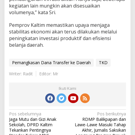
kegiatan lain mungkin akan disesuaikan
volumenya,” kata Sri.
Pemprov Kaltim memastikan upaya menjaga
stabilitas ekonomi akan terus dilakukan melalui
peningkatan investasi produktif dan efisiensi
belanja daerah.
Pemangkasan Dana Transfer ke Daerah
TKD
Writer: Radit
Editor: Mr
Ikuti Kami
Navigasi
Pos sebelumnya
Pos berikutnya
Jaga Mutu dan Gizi Anak
RDMP Balikpapan dan
pos
Sekolah, DPRD Kaltim
Lawe-Lawe Masuki Tahap
Tekankan Pentingnya
Akhir, Jurnalis Saksikan