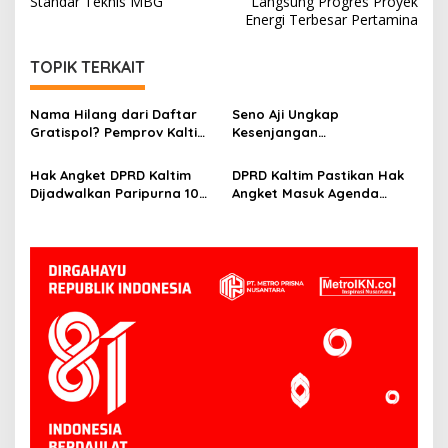
Standar Teknis MBG
Langsung Progres Proyek
Energi Terbesar Pertamina
TOPIK TERKAIT
Nama Hilang dari Daftar
Seno Aji Ungkap
Gratispol? Pemprov Kaltim
Kesenjangan
Sebut Belum Berstatus
Kesejahteraan di Kaltim, Ini
Penerima
Fokus Pembangunan ke
Hak Angket DPRD Kaltim
DPRD Kaltim Pastikan Hak
Depan
Dijadwalkan Paripurna 10
Angket Masuk Agenda
Juni, Hasanuddin: Semua
Paripurna 10 Juni
Sesuai Mekanisme