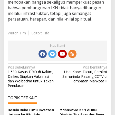
mendoakan bangsa sekaligus memperkuat pesan
bahwa pembangunan IKN tidak hanya dibangun
melalui infrastruktur, tetapi juga semangat
persatuan, harapan, dan nilai-nilai spiritual.
Writer: Tim
Editor: Tifa
Ikuti Kami
Navigasi
Pos sebelumnya
Pos berikutnya
1.530 Kasus DBD di Kaltim,
Usai Kabel Dicuri, Pemkot
pos
Dinkes Siapkan Vaksinasi
Samarinda Pasang CCTV di
dan Wolbachia untuk Tekan
Jembatan Mahkota II
Penularan
TOPIK TERKAIT
Basuki Buka Pintu Investasi
Mahasiswa KKN di IKN
Jateng ke IKN, Ada
Diminta Tak Sekadar Penuhi