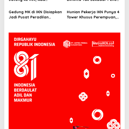
Tawaran Insentif Fiskal
Kewajiban, Basuki: Cari Nilai
dan Manfaatnya
Gedung MK di IKN Disiapkan
Hunian Pekerja IKN Punya 4
Jadi Pusat Peradilan
Tower Khusus Perempuan,
Konstitusi, Progres
Dilengkapi Security dan
Konstruksi Capai 12,41
CCTV
Persen