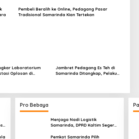
Berutang
k
Pembeli Beralih ke Online, Pedagang Pasar
ara
Tradisional Samarinda Kian Tertekan
ongkar Laboratorium
Jambret Pedagang Es Teh di
stasi Oplosan di
Samarinda Ditangkap, Pelaku
da
Gasak Uang Rp10 Juta untuk
Belanja Susu hingga Popok
Pro Bebaya
Pa
Menjaga Nadi Logistik
est
Samarinda, DPRD Kaltim Segera
e
Tinjau Jembatan Mahulu
ola
Pemkot Samarinda Pilih