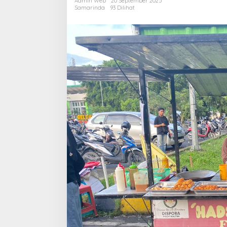
Admin Web
20 September 2025
Omzet
Samarinda
93 Dilihat
Jutaan
Rupiah
saat
Event
Olahraga