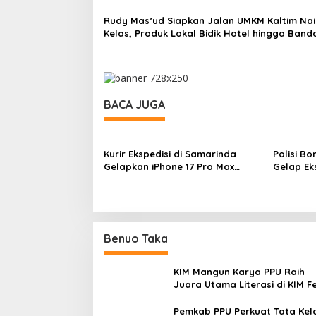
Rudy Mas’ud Siapkan Jalan UMKM Kaltim Nai
Kelas, Produk Lokal Bidik Hotel hingga Band
BACA JUGA
Kurir Ekspedisi di Samarinda
Polisi B
Gelapkan iPhone 17 Pro Max
Gelap Ek
hingga Barang Elektronik
Samarin
Lainnya, Kerugian Capai Rp 98
Juta
Benuo Taka
KIM Mangun Karya PPU Raih
Juara Utama Literasi di KIM F
2025, Angkat Budaya Paser k
Panggung Nasional
Pemkab PPU Perkuat Tata Kel