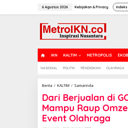
Lewati
ke
6 Agustus 2026
Kebijakan & Privacy
Indeks
konten
H
IKN
KALTIM
METROPOLIS
EKOB
O
M
NASIONAL
POLITIK
PENDIDIKAN
OLAHRAGA
E
Dari
Berita
/
KALTIM
/
Samarinda
Berjualan
Dari Berjualan di G
di
GOR
Mampu Raup Omzet
Kadrie
Oening,
Event Olahraga
Alda
Mampu
Raup