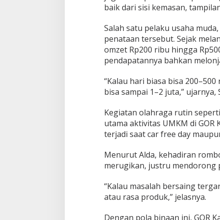
baik dari sisi kemasan, tampil
Salah satu pelaku usaha muda,
penataan tersebut. Sejak mela
omzet Rp200 ribu hingga Rp500 
pendapatannya bahkan melonjak
“Kalau hari biasa bisa 200–500 
bisa sampai 1–2 juta,” ujarnya, 
Kegiatan olahraga rutin sepert
utama aktivitas UMKM di GOR 
terjadi saat car free day maupu
Menurut Alda, kehadiran romb
merugikan, justru mendorong 
“Kalau masalah bersaing tergant
atau rasa produk,” jelasnya.
Dengan pola binaan ini, GOR Ka