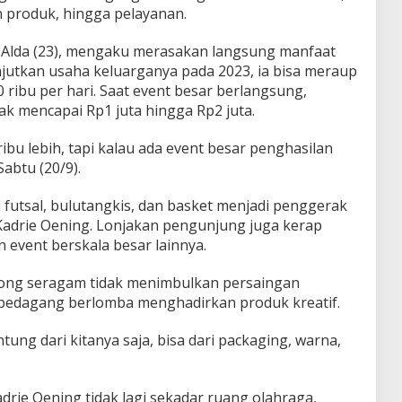
an produk, hingga pelayanan.
 Alda (23), mengaku merasakan langsung manfaat
njutkan usaha keluarganya pada 2023, ia bisa meraup
ribu per hari. Saat event besar berlangsung,
 mencapai Rp1 juta hingga Rp2 juta.
ribu lebih, tapi kalau ada event besar penghasilan
Sabtu (20/9).
i futsal, bulutangkis, dan basket menjadi penggerak
Kadrie Oening. Lonjakan pengunjung juga kerap
n event berskala besar lainnya.
ong seragam tidak menimbulkan persaingan
pedagang berlomba menghadirkan produk kreatif.
ung dari kitanya saja, bisa dari packaging, warna,
drie Oening tidak lagi sekadar ruang olahraga,