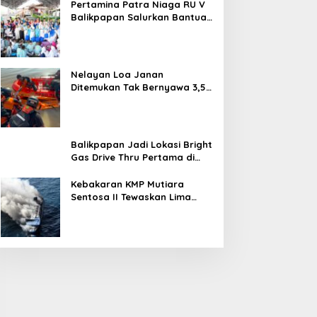
Pertamina Patra Niaga RU V
Balikpapan Salurkan Bantuan
Pendidikan bagi Anak Ring-1
Kilang
Nelayan Loa Janan
Ditemukan Tak Bernyawa 3,5
Kilometer dari Lokasi
Kejadian di Sungai Mahakam
Balikpapan Jadi Lokasi Bright
Gas Drive Thru Pertama di
Indonesia
Kebakaran KMP Mutiara
Sentosa II Tewaskan Lima
Orang, Pemerintah Pastikan
Penyebab Diusut