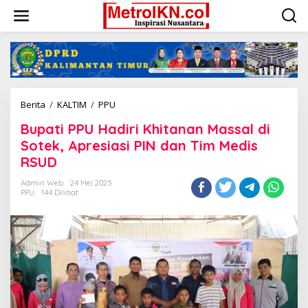
Lewati
ke
konten
Bupati
Berita
/
KALTIM
/
PPU
PPU
Bupati PPU Hadiri Khitanan Massal di
Hadiri
Khitanan
Sotek, Apresiasi PIN dan Tim Medis
Massal
RSUD
di
Sotek,
Admin Web
24 Mei 2025
Apresiasi
PPU
144 Dilihat
PIN
dan
Tim
Medis
RSUD