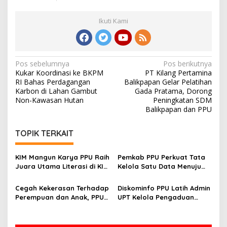
Ikuti Kami
Navigasi
Pos sebelumnya
Pos berikutnya
Kukar Koordinasi ke BKPM
PT Kilang Pertamina
pos
RI Bahas Perdagangan
Balikpapan Gelar Pelatihan
Karbon di Lahan Gambut
Gada Pratama, Dorong
Non-Kawasan Hutan
Peningkatan SDM
Balikpapan dan PPU
TOPIK TERKAIT
KIM Mangun Karya PPU Raih
Pemkab PPU Perkuat Tata
Juara Utama Literasi di KIM
Kelola Satu Data Menuju
Fest 2025, Angkat Budaya
Gerbang Nusantara yang
Paser ke Panggung
Terpadu
Cegah Kekerasan Terhadap
Diskominfo PPU Latih Admin
Nasional
Perempuan dan Anak, PPU
UPT Kelola Pengaduan
Perkuat Sinergi Lintas
Melalui SP4N-LAPOR
Sektor