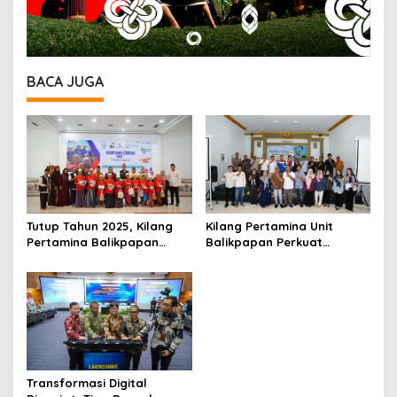
BACA JUGA
Tutup Tahun 2025, Kilang
Kilang Pertamina Unit
Pertamina Balikpapan
Balikpapan Perkuat
Gelar Khitan Massal untuk
Kapasitas Usaha Lokal
175 Anak di PPU
Lewat Sosialisasi Vendor
Transformasi Digital