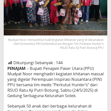
Mudyat Noor menyambut baik kegiatan khitanan yang di laksanakan
oleh Komunitas PIN berkolaborasi dengan Tim Perkutut Hunter’s
RSUD Ratu Aji Putri Botung PPU
Dikunjungi Sebanyak :
144
PENAJAM
– Bupati Penajam Paser Utara (PPU)
Mudyat Noor menghadiri kegiatan khitanan massal
yang digelar Perempuan Inspirasi Nusantara (PIN)
PPU bersama tim medis “Perkutut Hunter’s” dari
RSUD Ratu Aji Putri Botung, Sabtu (24/5/2025) di
Gedung Serbaguna Kelurahan Sotek.
Sebanyak 50 anak dari berbagai kelurahan di