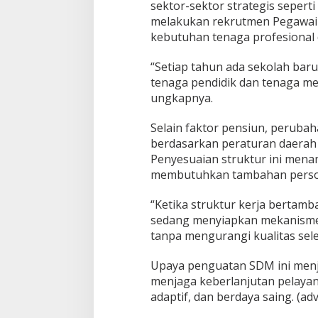
sektor-sektor strategis sepert
melakukan rekrutmen Pegawai P
kebutuhan tenaga profesional 
“Setiap tahun ada sekolah bar
tenaga pendidik dan tenaga m
ungkapnya.
Selain faktor pensiun, peruba
berdasarkan peraturan daerah
Penyesuaian struktur ini menam
membutuhkan tambahan perso
“Ketika struktur kerja bertam
sedang menyiapkan mekanisme a
tanpa mengurangi kualitas sele
Upaya penguatan SDM ini menja
menjaga keberlanjutan pelayan
adaptif, dan berdaya saing. (ad