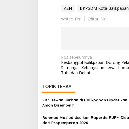
ASN
BKPSDM Kota Balikpapan
Writer: Tim
Editor: Mr
Navigasi
Pos sebelumnya
Kesbangpol Balikpapan Dorong Pel
pos
Semangat Kebangsaan Lewat Lomb
Tulis dan Debat
TOPIK TERKAIT
903 Hewan Kurban di Balikpapan Dipastikan 
Aman Disembelih
Rahmad Mas’ud Usulkan Raperda RUPM Dica
dari Propemperda 2026