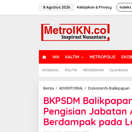
Lewati
ke
8 Agustus 2026
Kebijakan & Privacy
Indeks
konten
H
IKN
KALTIM
METROPOLIS
EKOB
O
M
NASIONAL
POLITIK
PENDIDIKAN
OLAHRAGA
E
B
Berita
/
ADVERTORIAL
/
Diskominfo Balikpapan
B
BKPSDM Balikpapan
F
P
Pengisian Jabatan
P
J
Berdampak pada La
A
K
B