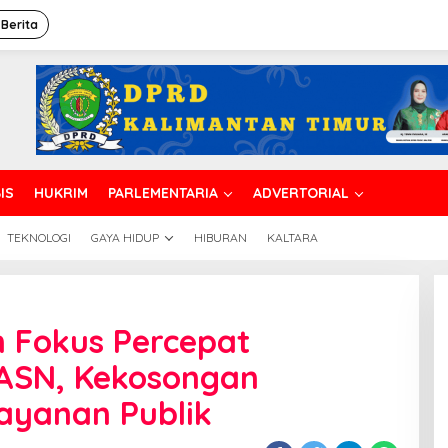
 Berita
IS
HUKRIM
PARLEMENTARIA
ADVERTORIAL
TEKNOLOGI
GAYA HIDUP
HIBURAN
KALTARA
KPSDM
alikpapan
 Fokus Percepat
okus
ercepat
 ASN, Kekosongan
engisian
abatan
yanan Publik
SN,
ekosongan
erdampak