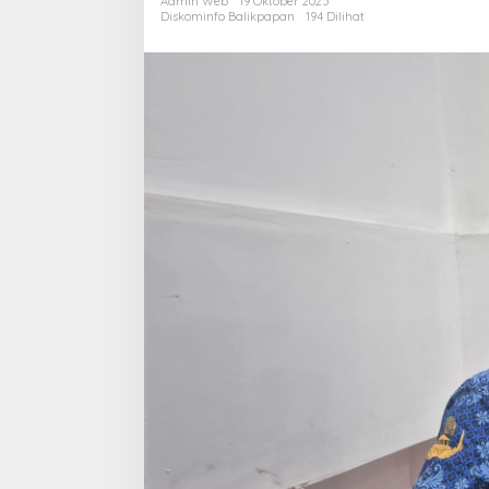
Admin Web
19 Oktober 2025
p
Diskominfo Balikpapan
194 Dilihat
L
P