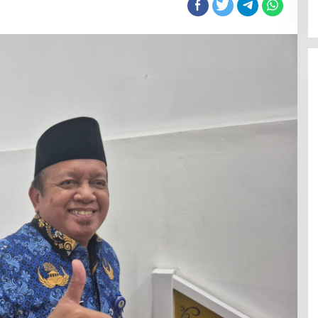
ada
ayanan
ublik