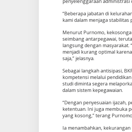
penyelenggaraan administrasi 
“Beberapa jabatan di kelurahan
kami dalam menjaga stabilitas 
Menurut Purnomo, kekosongan 
seimbang antarpegawai, terut
langsung dengan masyarakat. “K
menjadi kurang optimal karen
saja,” jelasnya.
Sebagai langkah antisipasi, 
kompetensi melalui pendidikan 
studi diminta segera melaporka
dalam sistem kepegawaian.
“Dengan penyesuaian ijazah, p
ketentuan. Ini juga membuka p
yang kosong,” terang Purnomo
Ia menambahkan, kekurangan ten