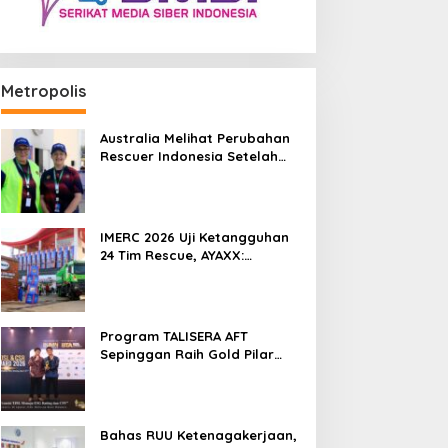
Metropolis
Australia Melihat Perubahan
Rescuer Indonesia Setelah
Dua Tahun IMERC
IMERC 2026 Uji Ketangguhan
24 Tim Rescue, AYAXX:
Kompetensi Harus Ditopang
Peralatan
Program TALISERA AFT
Sepinggan Raih Gold Pilar
Lingkungan TJSL & CSR Award
2026
Bahas RUU Ketenagakerjaan,