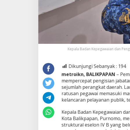
Kepala Badan Kepegawaian dan Peng
Dikunjungi Sebanyak :
194
metroikn, BALIKPAPAN
– Peme
mempercepat pengisian jabatan
sejumlah perangkat daerah. La
ratusan pegawai memasuki mas
kelancaran pelayanan publik, t
Kepala Badan Kepegawaian d
Kota Balikpapan, Purnomo, me
struktural eselon IV B yang belu