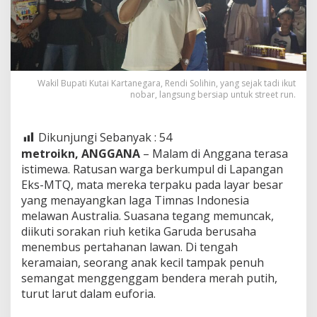
Wakil Bupati Kutai Kartanegara, Rendi Solihin, yang sejak tadi ikut
nobar, langsung bersiap untuk street run.
Dikunjungi Sebanyak :
54
metroikn, ANGGANA
– Malam di Anggana terasa
istimewa. Ratusan warga berkumpul di Lapangan
Eks-MTQ, mata mereka terpaku pada layar besar
yang menayangkan laga Timnas Indonesia
melawan Australia. Suasana tegang memuncak,
diikuti sorakan riuh ketika Garuda berusaha
menembus pertahanan lawan. Di tengah
keramaian, seorang anak kecil tampak penuh
semangat menggenggam bendera merah putih,
turut larut dalam euforia.