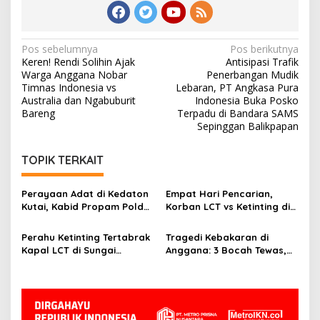
Navigasi
Pos sebelumnya
Pos berikutnya
Keren! Rendi Solihin Ajak
Antisipasi Trafik
pos
Warga Anggana Nobar
Penerbangan Mudik
Timnas Indonesia vs
Lebaran, PT Angkasa Pura
Australia dan Ngabuburit
Indonesia Buka Posko
Bareng
Terpadu di Bandara SAMS
Sepinggan Balikpapan
TOPIK TERKAIT
Perayaan Adat di Kedaton
Empat Hari Pencarian,
Kutai, Kabid Propam Polda
Korban LCT vs Ketinting di
Kaltim Jalin Silaturahmi
Sungai Belayan Akhirnya
Ditemukan
Perahu Ketinting Tertabrak
Tragedi Kebakaran di
Kapal LCT di Sungai
Anggana: 3 Bocah Tewas,
Belayan, Basarnas Terus
Deretan Rumah Hangus
Lakukan Pencarian Satu
Orang Hilang