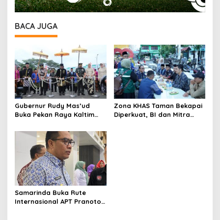
BACA JUGA
Gubernur Rudy Mas’ud
Zona KHAS Taman Bekapai
Buka Pekan Raya Kaltim
Diperkuat, BI dan Mitra
2026, UMKM dan Budaya
Serahkan Fasilitas UMKM
Lokal Jadi Fokus
Samarinda Buka Rute
Internasional APT Pranoto
Menuju Kuala Lumpur, Andi
Harun: Perkuat Konektivitas