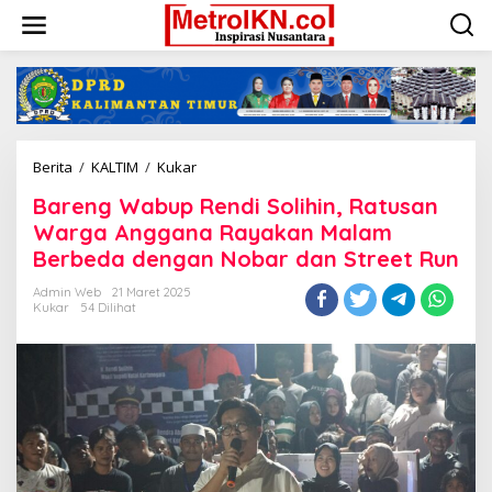
Lewati
ke
konten
Bareng
Berita
/
KALTIM
/
Kukar
Wabup
Bareng Wabup Rendi Solihin, Ratusan
Rendi
Solihin,
Warga Anggana Rayakan Malam
Ratusan
Berbeda dengan Nobar dan Street Run
Warga
Anggana
Admin Web
21 Maret 2025
Rayakan
Kukar
54 Dilihat
Malam
Berbeda
dengan
Nobar
dan
Street
Run