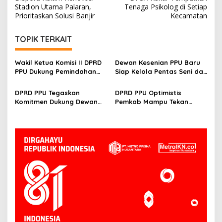
pos
Stadion Utama Palaran,
Tenaga Psikolog di Setiap
Prioritaskan Solusi Banjir
Kecamatan
TOPIK TERKAIT
Wakil Ketua Komisi II DPRD
Dewan Kesenian PPU Baru
PPU Dukung Pemindahan
Siap Kelola Pentas Seni dan
Lokasi Pentas Seni dan
UMKM, Sujiati: Kalau Lebih
UMKM ke Depan Stadion
Baik, Kenapa Tidak
DPRD PPU Tegaskan
DPRD PPU Optimistis
Panglima Sentik
Komitmen Dukung Dewan
Pemkab Mampu Tekan
Kesenian Daerah Demi
Kemiskinan Ekstrem,
Kemajuan Budaya Lokal
Thohiron: Sejak 2024 Sudah
O Persen