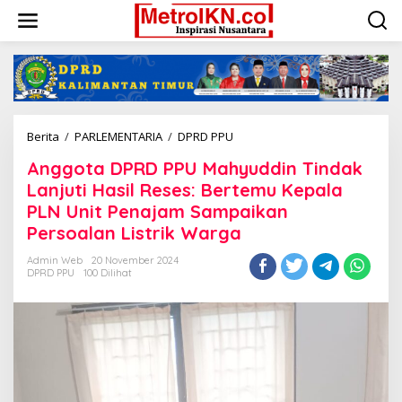
Lewati
ke
konten
Anggota
Berita
/
PARLEMENTARIA
/
DPRD PPU
DPRD
Anggota DPRD PPU Mahyuddin Tindak
PPU
Mahyuddin
Lanjuti Hasil Reses: Bertemu Kepala
Tindak
PLN Unit Penajam Sampaikan
Lanjuti
Persoalan Listrik Warga
Hasil
Reses:
Admin Web
20 November 2024
Bertemu
DPRD PPU
100 Dilihat
Kepala
PLN
Unit
Penajam
Sampaikan
Persoalan
Listrik
Warga