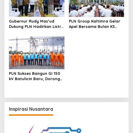
Gubernur Rudy Mas’ud
PLN Group Kaltimra Gelar
Dukung PLN Hadirkan Listrik
Apel Bersama Bulan K3
yang Andal dan
Nasional, Perkuat
Berkelanjutan di Kaltim
Komitmen Zero Harm Zero
Loss
PLN Sukses Bangun GI 150
kV Batulicin Baru, Dorong
Program KEK Indonesia di
Batulicin
Inspirasi Nusantara