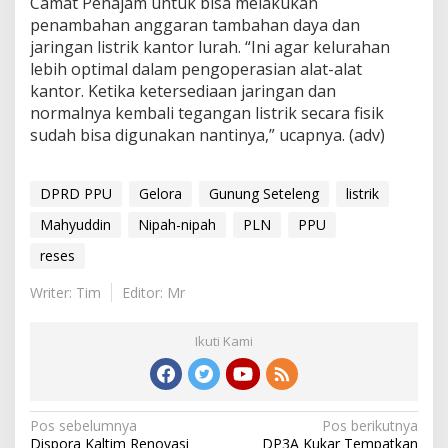
Camat Penajam untuk bisa melakukan
penambahan anggaran tambahan daya dan
jaringan listrik kantor lurah. “Ini agar kelurahan
lebih optimal dalam pengoperasian alat-alat
kantor. Ketika ketersediaan jaringan dan
normalnya kembali tegangan listrik secara fisik
sudah bisa digunakan nantinya,” ucapnya. (adv)
DPRD PPU
Gelora
Gunung Seteleng
listrik
Mahyuddin
Nipah-nipah
PLN
PPU
reses
Writer: Tim
Editor: Mr
Ikuti Kami
Navigasi
Pos sebelumnya
Pos berikutnya
Dispora Kaltim Renovasi
DP3A Kukar Tempatkan