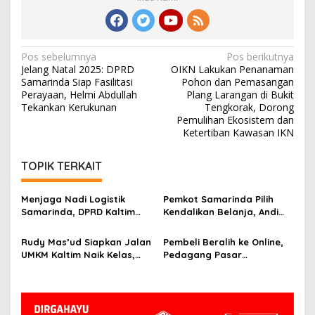
Navigasi
Pos sebelumnya
Pos berikutnya
Jelang Natal 2025: DPRD
OIKN Lakukan Penanaman
pos
Samarinda Siap Fasilitasi
Pohon dan Pemasangan
Perayaan, Helmi Abdullah
Plang Larangan di Bukit
Tekankan Kerukunan
Tengkorak, Dorong
Pemulihan Ekosistem dan
Ketertiban Kawasan IKN
TOPIK TERKAIT
Menjaga Nadi Logistik
Pemkot Samarinda Pilih
Samarinda, DPRD Kaltim
Kendalikan Belanja, Andi
Segera Tinjau Jembatan
Harun: Jaga APBD Lebih
Mahulu
Penting daripada Berutang
Rudy Mas’ud Siapkan Jalan
Pembeli Beralih ke Online,
UMKM Kaltim Naik Kelas,
Pedagang Pasar
Produk Lokal Bidik Hotel
Tradisional Samarinda Kian
hingga Bandara
Tertekan