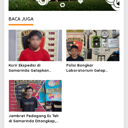
BACA JUGA
Kurir Ekspedisi di
Polisi Bongkar
Samarinda Gelapkan
Laboratorium Gelap
iPhone 17 Pro Max hingga
Ekstasi Oplosan di
Barang Elektronik Lainnya,
Samarinda
Kerugian Capai Rp 98 Juta
Jambret Pedagang Es Teh
di Samarinda Ditangkap,
Pelaku Gasak Uang Rp10