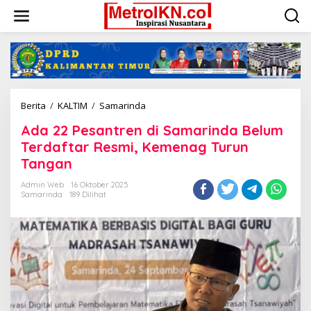
Lewati
ke
konten
Ada
Berita
/
KALTIM
/
Samarinda
22
Ada 22 Pesantren di Samarinda Belum
Pesantren
di
Terdaftar Resmi, Kemenag Turun
Samarinda
Tangan
Belum
Terdaftar
Admin Web
16 Oktober 2025
Resmi,
Samarinda
189 Dilihat
Kemenag
Turun
Tangan