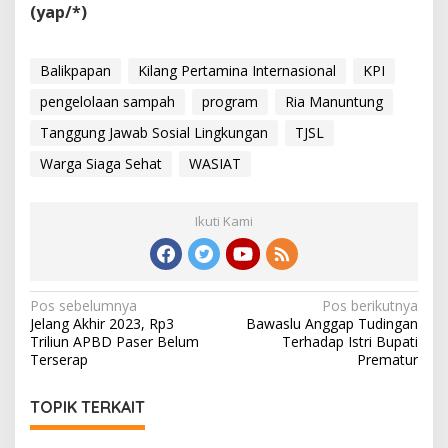
(yap/*)
Balikpapan
Kilang Pertamina Internasional
KPI
pengelolaan sampah
program
Ria Manuntung
Tanggung Jawab Sosial Lingkungan
TJSL
Warga Siaga Sehat
WASIAT
Ikuti Kami
Navigasi
Pos sebelumnya
Pos berikutnya
Jelang Akhir 2023, Rp3
Bawaslu Anggap Tudingan
pos
Triliun APBD Paser Belum
Terhadap Istri Bupati
Terserap
Prematur
TOPIK TERKAIT