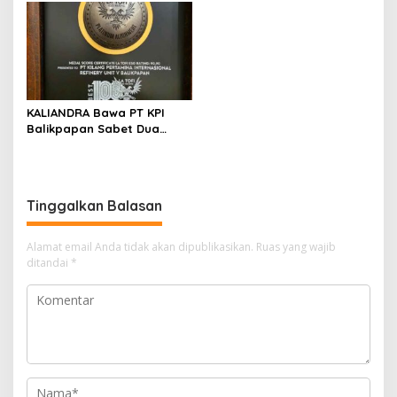
Kompeten untuk Indonesia
Balikpapan
KALIANDRA Bawa PT KPI
Balikpapan Sabet Dua
Penghargaan Bergengsi
Indonesia Green Awards
2026
Tinggalkan Balasan
Alamat email Anda tidak akan dipublikasikan.
Ruas yang wajib
ditandai
*