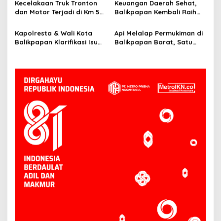
Kecelakaan Truk Tronton
Keuangan Daerah Sehat,
dan Motor Terjadi di Km 5
Balikpapan Kembali Raih
Balikpapan, Dua Orang
Opini WTP dari BPK
Jadi Korban
Kapolresta & Wali Kota
Api Melalap Permukiman di
Balikpapan Klarifikasi Isu
Balikpapan Barat, Satu
Begal: Ternyata ODGJ,
Rumah Hangus
Bukan Pelaku Kriminal