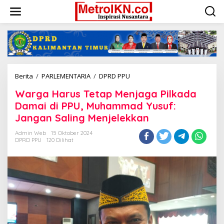
Lewati
ke
konten
Warga
Berita
/
PARLEMENTARIA
/
DPRD PPU
Harus
Warga Harus Tetap Menjaga Pilkada
Tetap
Menjaga
Damai di PPU, Muhammad Yusuf:
Pilkada
Jangan Saling Menjelekkan
Damai
di
Admin Web
15 Oktober 2024
PPU,
DPRD PPU
120 Dilihat
Muhammad
Yusuf:
Jangan
Saling
Menjelekkan