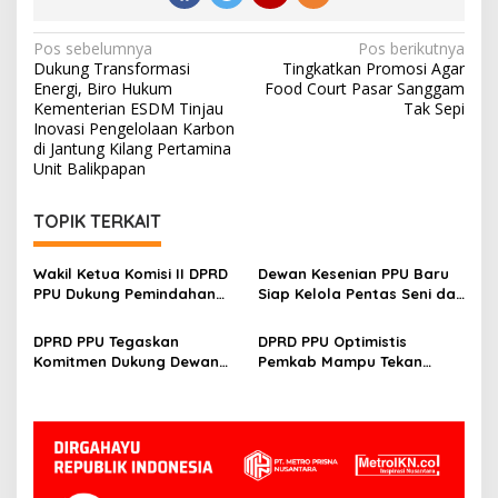
Navigasi
Pos sebelumnya
Pos berikutnya
Dukung Transformasi
Tingkatkan Promosi Agar
pos
Energi, Biro Hukum
Food Court Pasar Sanggam
Kementerian ESDM Tinjau
Tak Sepi
Inovasi Pengelolaan Karbon
di Jantung Kilang Pertamina
Unit Balikpapan
TOPIK TERKAIT
Wakil Ketua Komisi II DPRD
Dewan Kesenian PPU Baru
PPU Dukung Pemindahan
Siap Kelola Pentas Seni dan
Lokasi Pentas Seni dan
UMKM, Sujiati: Kalau Lebih
UMKM ke Depan Stadion
Baik, Kenapa Tidak
DPRD PPU Tegaskan
DPRD PPU Optimistis
Panglima Sentik
Komitmen Dukung Dewan
Pemkab Mampu Tekan
Kesenian Daerah Demi
Kemiskinan Ekstrem,
Kemajuan Budaya Lokal
Thohiron: Sejak 2024 Sudah
O Persen