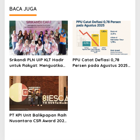
BACA JUGA
Srikandi PLN UIP KLT Hadir
PPU Catat Deflasi 0,78
untuk Rakyat: Menguatkan
Persen pada Agustus 2025,
Ibu, Menyelamatkan Masa
Inflasi Tahunan Masih Lebih
Depan Anak Bangsa
Tinggi dari Nasional
PT KPI Unit Balikpapan Raih
Nusantara CSR Award 2025
untuk Program Ketahanan
Pangan