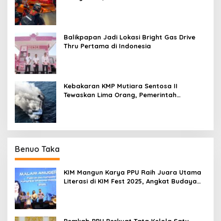
Kejadian di Sungai Mahakam
Balikpapan Jadi Lokasi Bright Gas Drive
Thru Pertama di Indonesia
Kebakaran KMP Mutiara Sentosa II
Tewaskan Lima Orang, Pemerintah
Pastikan Penyebab Diusut
Benuo Taka
KIM Mangun Karya PPU Raih Juara Utama
Literasi di KIM Fest 2025, Angkat Budaya
Paser ke Panggung Nasional
Pemkab PPU Perkuat Tata Kelola Satu