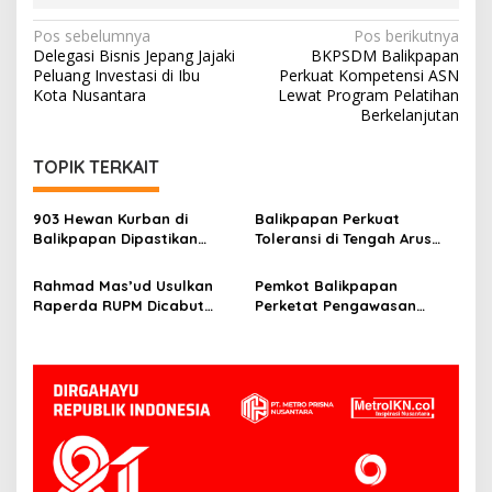
Navigasi
Pos sebelumnya
Pos berikutnya
Delegasi Bisnis Jepang Jajaki
BKPSDM Balikpapan
pos
Peluang Investasi di Ibu
Perkuat Kompetensi ASN
Kota Nusantara
Lewat Program Pelatihan
Berkelanjutan
TOPIK TERKAIT
903 Hewan Kurban di
Balikpapan Perkuat
Balikpapan Dipastikan
Toleransi di Tengah Arus
Sehat, Aman Disembelih
Pendatang IKN
Rahmad Mas’ud Usulkan
Pemkot Balikpapan
Raperda RUPM Dicabut
Perketat Pengawasan
dari Propemperda 2026
Kurban, Wawali Minta
Limbah Penyembelihan
Dikelola Baik