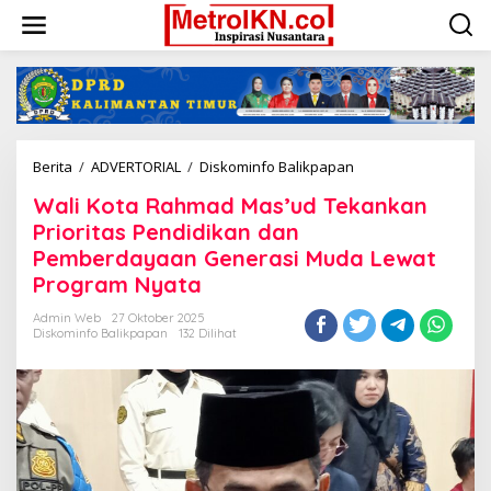
Lewati
ke
konten
Wali
Berita
/
ADVERTORIAL
/
Diskominfo Balikpapan
Kota
Wali Kota Rahmad Mas’ud Tekankan
Rahmad
Mas'ud
Prioritas Pendidikan dan
Tekankan
Pemberdayaan Generasi Muda Lewat
Prioritas
Program Nyata
Pendidikan
dan
Admin Web
27 Oktober 2025
Pemberdayaan
Diskominfo Balikpapan
132 Dilihat
Generasi
Muda
Lewat
Program
Nyata