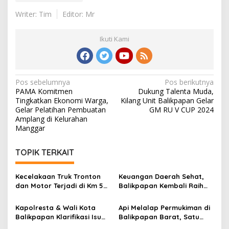
Writer: Tim
Editor: Mr
Ikuti Kami
Navigasi
Pos sebelumnya
Pos berikutnya
PAMA Komitmen
Dukung Talenta Muda,
pos
Tingkatkan Ekonomi Warga,
Kilang Unit Balikpapan Gelar
Gelar Pelatihan Pembuatan
GM RU V CUP 2024
Amplang di Kelurahan
Manggar
TOPIK TERKAIT
Kecelakaan Truk Tronton
Keuangan Daerah Sehat,
dan Motor Terjadi di Km 5
Balikpapan Kembali Raih
Balikpapan, Dua Orang
Opini WTP dari BPK
Jadi Korban
Kapolresta & Wali Kota
Api Melalap Permukiman di
Balikpapan Klarifikasi Isu
Balikpapan Barat, Satu
Begal: Ternyata ODGJ,
Rumah Hangus