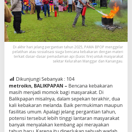
Di akhir hari jelang pergantian tahun 2025, PAMA BPOP menggelar
pelatihan atau sosialisasi siaga bencana kebakaran dengan materi
terkait dasar-dasar pemadaman api (basic fire) untuk masyarakat
sekitar Kelurahan Manggar dan Kariangau.
Dikunjungi Sebanyak :
104
metroikn, BALIKPAPAN –
Bencana kebakaran
masih menjadi momok bagi masyarakat. Di
Balikpapan misalnya, dalam sepekan terakhir, dua
kali kebakaran melanda. Baik permukiman maupun
fasilitas umum. Apalagi jelang pergantian tahun,
potensi tersebut lebih tinggi lantaran masyarakat
banyak menyalakan kembang api merayakan
tahun baru. Karena itu diperlukan sebuah wadah