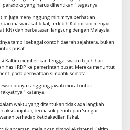
ni paradoks yang harus dihentikan,” tegasnya.
altim juga menyinggung minimnya perhatian
aan masyarakat lokal, terlebih Kaltim kini menjadi
 (IKN) dan berbatasan langsung dengan Malaysia.
inya tampil sebagai contoh daerah sejahtera, bukan
ntuk pusat.
ksi Kaltim memberikan tenggat waktu tujuh hari
 hasil RDP ke pemerintah pusat. Mereka menuntut
henti pada pernyataan simpatik semata.
i. Dewan punya tanggung jawab moral untuk
akyatnya,” katanya.
 dalam waktu yang ditentukan tidak ada langkah
n aksi lanjutan, termasuk penutupan Sungai
anan terhadap ketidakadilan fiskal.
ntuk ancaman, melainkan simbol eksistensi Kaltim