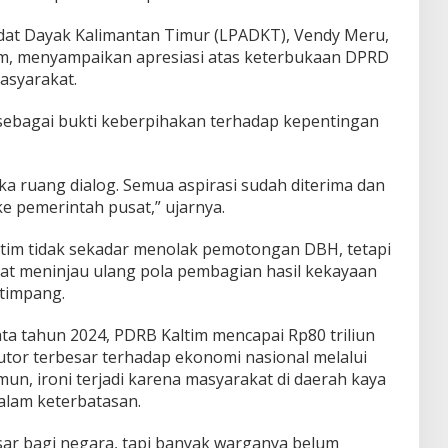
at Dayak Kalimantan Timur (LPADKT), Vendy Meru,
im, menyampaikan apresiasi atas keterbukaan DPRD
syarakat.
ni sebagai bukti keberpihakan terhadap kepentingan
 ruang dialog. Semua aspirasi sudah diterima dan
e pemerintah pusat,” ujarnya.
tim tidak sekadar menolak pemotongan DBH, tetapi
at meninjau ulang pola pembagian hasil kekayaan
 timpang.
ta tahun 2024, PDRB Kaltim mencapai Rp80 triliun
utor terbesar terhadap ekonomi nasional melalui
n, ironi terjadi karena masyarakat di daerah kaya
alam keterbatasan.
ar bagi negara, tapi banyak warganya belum