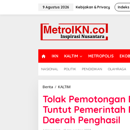
Lewati
ke
9 Agustus 2026
Kebijakan & Privacy
Indeks
konten
H
IKN
KALTIM
METROPOLIS
EKOB
O
M
NASIONAL
POLITIK
PENDIDIKAN
OLAHRAGA
E
Tolak
Berita
/
KALTIM
Pemotongan
Tolak Pemotongan 
DBH,
Forum
Tuntut Pemerintah 
Aksi
Kaltim
Daerah Penghasil
Tuntut
Pemerintah
Pusat