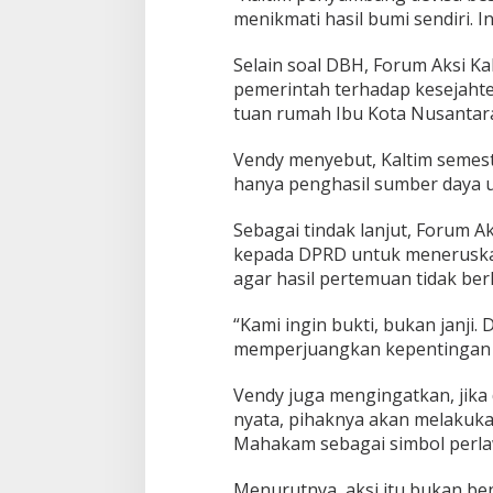
menikmati hasil bumi sendiri. I
Selain soal DBH, Forum Aksi K
pemerintah terhadap kesejahter
tuan rumah Ibu Kota Nusantara
Vendy menyebut, Kaltim semest
hanya penghasil sumber daya u
Sebagai tindak lanjut, Forum A
kepada DPRD untuk meneruskan
agar hasil pertemuan tidak ber
“Kami ingin bukti, bukan janj
memperjuangkan kepentingan r
Vendy juga mengingatkan, jika
nyata, pihaknya akan melakuka
Mahakam sebagai simbol perlaw
Menurutnya, aksi itu bukan be