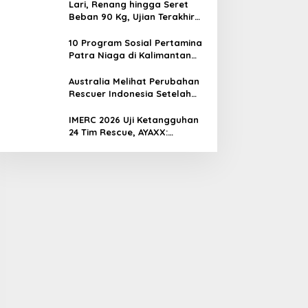
Lari, Renang hingga Seret
Beban 90 Kg, Ujian Terakhir
Rescuer IMERC 2026
10 Program Sosial Pertamina
Patra Niaga di Kalimantan
Diguyur Penghargaan ISRA
2026
Australia Melihat Perubahan
Rescuer Indonesia Setelah
Dua Tahun IMERC
IMERC 2026 Uji Ketangguhan
24 Tim Rescue, AYAXX:
Kompetensi Harus Ditopang
Peralatan