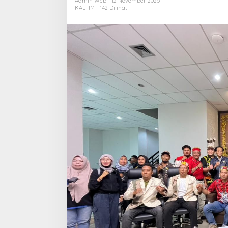
Admin Web
12 November 2025
Berpihak
KALTIM
142 Dilihat
pada
Daerah
Penghasil