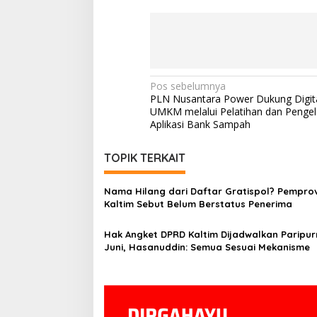
Navigasi
Pos sebelumnya
PLN Nusantara Power Dukung Digita
pos
UMKM melalui Pelatihan dan Pengel
Aplikasi Bank Sampah
TOPIK TERKAIT
Nama Hilang dari Daftar Gratispol? Pempro
Kaltim Sebut Belum Berstatus Penerima
Hak Angket DPRD Kaltim Dijadwalkan Paripur
Juni, Hasanuddin: Semua Sesuai Mekanisme