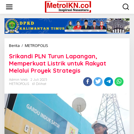
Lewati
ke
konten
Srikandi
Berita
/
METROPOLIS
PLN
Srikandi PLN Turun Lapangan,
Turun
Lapangan,
Memperkuat Listrik untuk Rakyat
Memperkuat
Melalui Proyek Strategis
Listrik
untuk
Admin Web
2 Juli 2025
Rakyat
METROPOLIS
61 Dilihat
Melalui
Proyek
Strategis