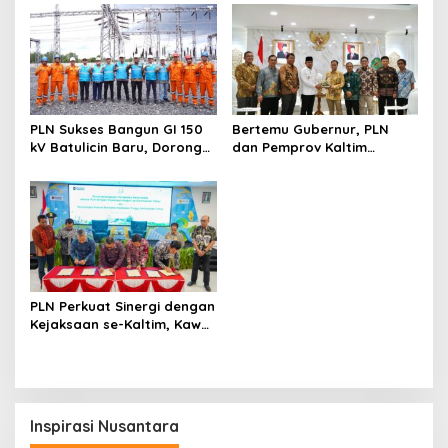
PLN Sukses Bangun GI 150
Bertemu Gubernur, PLN
kV Batulicin Baru, Dorong
dan Pemprov Kaltim
Program KEK Indonesia di
Perkuat Sinergi
Batulicin
Pembangunan Daerah
PLN Perkuat Sinergi dengan
Kejaksaan se-Kaltim, Kawal
Proyek Kelistrikan Bebas
Risiko Hukum
Inspirasi Nusantara