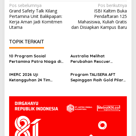
Navigasi
Pos sebelumnya
Pos berikutnya
Grand Safety Talk Kilang
ISBI Kaltim Buka
pos
Pertamina Unit Balikpapan:
Pendaftaran 125
Kerja Aman Jadi Komitmen
Mahasiswa, Kuliah Gratis
Utama
dan Disiapkan Kampus Baru
TOPIK TERKAIT
10 Program Sosial
Australia Melihat
Pertamina Patra Niaga di
Perubahan Rescuer
Kalimantan Diguyur
Indonesia Setelah Dua
Penghargaan ISRA 2026
Tahun IMERC
IMERC 2026 Uji
Program TALISERA AFT
Ketangguhan 24 Tim
Sepinggan Raih Gold Pilar
Rescue, AYAXX: Kompetensi
Lingkungan TJSL & CSR
Harus Ditopang Peralatan
Award 2026