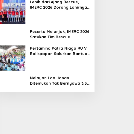
Lebih dari Ajang Rescue,
IMERC 2026 Dorong Lahirnya
Penyelamat Kompeten untuk
Indonesia
Peserta Melonjak, IMERC 2026
Satukan Tim Rescue
Indonesia dan Australia di
Balikpapan
Pertamina Patra Niaga RU V
Balikpapan Salurkan Bantuan
Pendidikan bagi Anak Ring-1
Kilang
Nelayan Loa Janan
Ditemukan Tak Bernyawa 3,5
Kilometer dari Lokasi
Kejadian di Sungai Mahakam