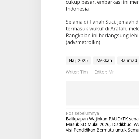
cukup besar, embarkasi ini men
Indonesia.
Selama di Tanah Suci, jemaah d
termasuk wukuf di Arafah, mele
Rangkaian ini berlangsung lebi
(adv/metroikn)
Haji 2025
Mekkah
Rahmad 
Writer: Tim
Editor: Mr
Navigasi
Pos sebelumnya
Balikpapan Wajibkan PAUD/TK sebag
pos
Masuk SD Mulai 2026, Disdikbud: W
Visi Pendidikan Bermutu untuk Sem