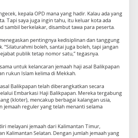
ta ngecek, kepala OPD mana yang hadir. Kalau ada yang
a. Tapi saya juga ingin tahu, itu keluar kota ada
ad sambil berkelakar, disambut tawa para peserta.
 menegaskan pentingnya kedisiplinan dan tanggung
. “Silaturahmi boleh, santai juga boleh, tapi jangan
jabat publik tetap nomor satu,” tegasnya.
rsama untuk kelancaran jemaah haji asal Balikpapan
an rukun Islam kelima di Mekkah.
h asal Balikpapan telah diberangkatkan secara
melalui Embarkasi Haji Balikpapan. Mereka tergabung
ng (kloter), mencakup berbagai kalangan usia,
dan jemaah reguler yang telah menanti selama
iri melayani jemaah dari Kalimantan Timur,
ian Kalimantan Selatan. Dengan jumlah jemaah yang