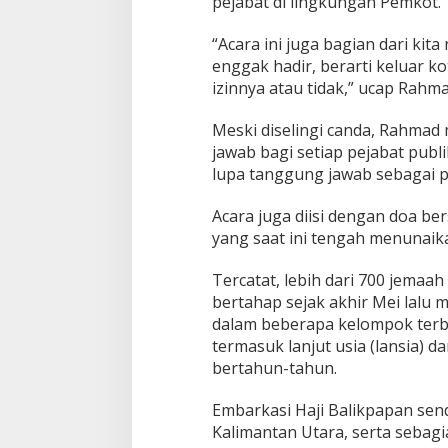
pejabat di lingkungan Pemkot.
“Acara ini juga bagian dari ki
enggak hadir, berarti keluar kot
izinnya atau tidak,” ucap Rahm
Meski diselingi canda, Rahmad
jawab bagi setiap pejabat publik
lupa tanggung jawab sebagai pe
Acara juga diisi dengan doa be
yang saat ini tengah menunaik
Tercatat, lebih dari 700 jemaa
bertahap sejak akhir Mei lalu 
dalam beberapa kelompok terba
termasuk lanjut usia (lansia) 
bertahun-tahun.
Embarkasi Haji Balikpapan send
Kalimantan Utara, serta sebag