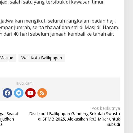
jadi salah satu yang tersibuk di kawasan timur
ijadwalkan mengikuti seluruh rangkaian ibadah haji,
mpar jumrah, serta thawaf dan sa’i di Masjidil Haram.
h dari 40 hari sebelum jemaah kembali ke tanah air.
Mas;ud
Wali Kota Balikpapan
Ikuti Kami
Pos berikutnya
ai Syarat
Disdikbud Balikpapan Gandeng Sekolah Swasta
ujudkan
di SPMB 2025, Alokasikan Rp3 Miliar untuk
ua
Subsidi