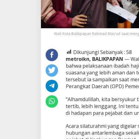
Wali Kota Balikpapan Rahmad Mas'ud saat mengh
Dikunjungi Sebanyak :
58
metroikn,
BALIKPAPAN
— Wal
bahwa pelaksanaan ibadah haji
suasana yang lebih aman dan t
tersebut ia sampaikan saat men
Perangkat Daerah (OPD) Pemeri
“Alhamdulillah, kita bersyukur 
tertib, lebih lenggang. Ini ten
di hadapan para pejabat dan u
Acara silaturahmi yang digelar
hubungan antarlembaga sekali