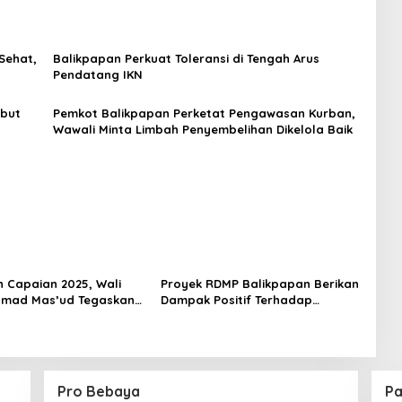
Sehat,
Balikpapan Perkuat Toleransi di Tengah Arus
Pendatang IKN
but
Pemkot Balikpapan Perketat Pengawasan Kurban,
Wawali Minta Limbah Penyembelihan Dikelola Baik
 Capaian 2025, Wali
Proyek RDMP Balikpapan Berikan
hmad Mas’ud Tegaskan
Dampak Positif Terhadap
mbangunan Balikpapan
Perekonomian, Wali Kota
Rahmad Mas’ud Berikan
Apresiasi
Pro Bebaya
Pa