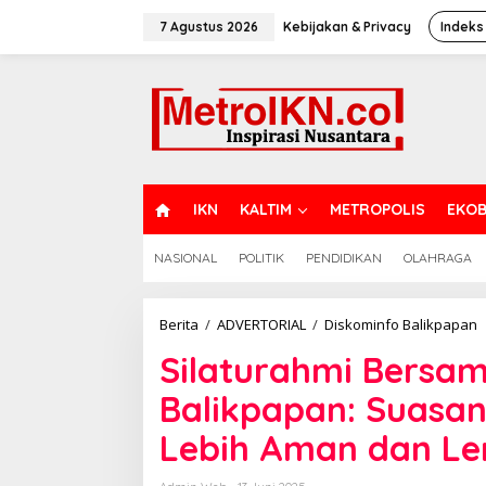
Lewati
ke
7 Agustus 2026
Kebijakan & Privacy
Indeks
konten
H
IKN
KALTIM
METROPOLIS
EKOB
O
M
NASIONAL
POLITIK
PENDIDIKAN
OLAHRAGA
E
S
Berita
/
ADVERTORIAL
/
Diskominfo Balikpapan
B
Silaturahmi Bersam
J
O
Balikpapan: Suasan
W
K
Lebih Aman dan L
B
S
H