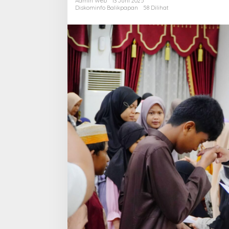
Admin Web
13 Juni 2025
2
Diskominfo Balikpapan
58 Dilihat
d
M
L
A
d
L