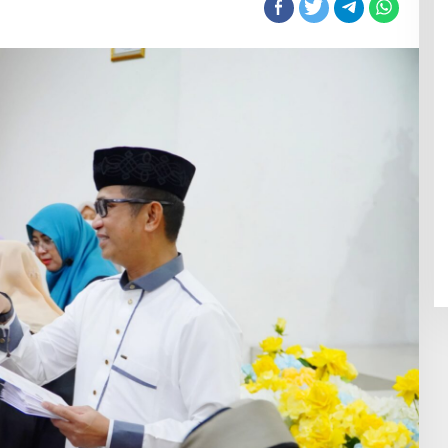
025
i
ekkah
ebih
man
an
enggang