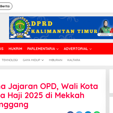
 Berita
IS
HUKRIM
PARLEMENTARIA
ADVERTORIAL
TEKNOLOGI
GAYA HIDUP
HIBURAN
KALTARA
ilaturahmi
ersama
a Jajaran OPD, Wali Kota
ajaran
PD,
a Haji 2025 di Mekkah
ali
ota
enggang
alikpapan:
uasana
aji