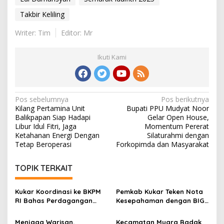
Takbir Keliling
Writer: Tim
Editor: Mr
Ikuti Kami
Navigasi
Pos sebelumnya
Pos berikutnya
Kilang Pertamina Unit
Bupati PPU Mudyat Noor
pos
Balikpapan Siap Hadapi
Gelar Open House,
Libur Idul Fitri, Jaga
Momentum Pererat
Ketahanan Energi Dengan
Silaturahmi dengan
Tetap Beroperasi
Forkopimda dan Masyarakat
TOPIK TERKAIT
Kukar Koordinasi ke BKPM
Pemkab Kukar Teken Nota
RI Bahas Perdagangan
Kesepahaman dengan BIG:
Karbon di Lahan Gambut
Bangun Fondasi
Non-Kawasan Hutan
Pembangunan Berbasis
Menjaga Warisan,
Kecamatan Muara Badak