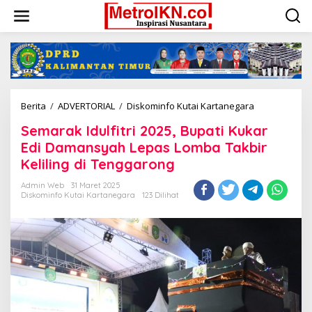
Lewati
ke
konten
Semarak
Berita
/
ADVERTORIAL
/
Diskominfo Kutai Kartanegara
Idulfitri
Semarak Idulfitri 2025, Bupati Kukar
2025,
Bupati
Edi Damansyah Lepas Lomba Takbir
Kukar
Keliling di Tenggarong
Edi
Damansyah
Admin Web
31 Maret 2025
Lepas
Diskominfo Kutai Kartanegara
123 Dilihat
Lomba
Takbir
Keliling
di
Tenggarong