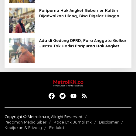
Paripurna Hak Angket Gubernur Kaltim
Dijadwalkan Ulang, Bisa Digelar Hingga
Tiga Kali Sidang
Ada di Gedung DPRD, Para Anggota Golkar
Justru Tak Hadiri Paripurna Hak Angket
Copyright © Metroikn.co, Allright Reserved
Pedoman Media Siber
Kode Etik Jurnalistik
Disclaimer
Kebijakan & Privacy
Redaksi