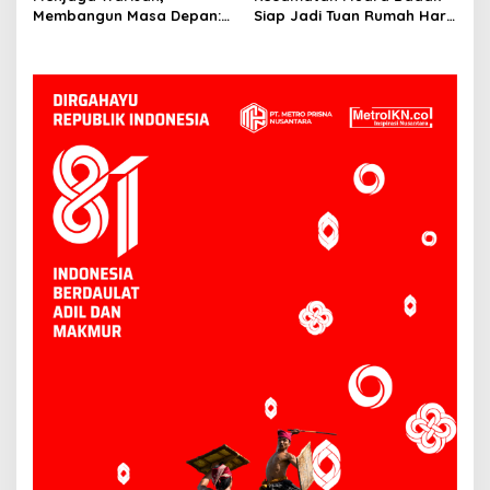
Geospasial
Membangun Masa Depan:
Siap Jadi Tuan Rumah Hari
Bupati Kukar Edi
Kesatuan Gerak PKK ke-53
Damansyah Pimpin Studi
Tingkat Kukar
Dana Abadi Daerah ke
Bojonegoro