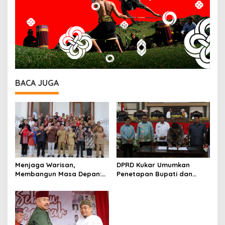
BACA JUGA
Menjaga Warisan,
DPRD Kukar Umumkan
Membangun Masa Depan:
Penetapan Bupati dan
Bupati Kukar Edi
Wakil Bupati Terpilih 2025–
Damansyah Pimpin Studi
2030, Bupati Edi
Dana Abadi Daerah ke
Damansyah: Pilkada Bukan
Bojonegoro
Akhir Perjuangan