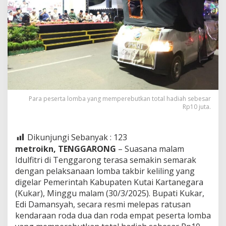
Para peserta lomba yang memperebutkan total hadiah sebesar
Rp10 juta.
Dikunjungi Sebanyak :
123
metroikn, TENGGARONG
– Suasana malam
Idulfitri di Tenggarong terasa semakin semarak
dengan pelaksanaan lomba takbir keliling yang
digelar Pemerintah Kabupaten Kutai Kartanegara
(Kukar), Minggu malam (30/3/2025). Bupati Kukar,
Edi Damansyah, secara resmi melepas ratusan
kendaraan roda dua dan roda empat peserta lomba