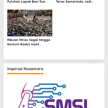
Puluhan Lapak Besi Tua
Teras Samarinda Jadi
hingga Warung Tuak Ilegal
Pusat Perayaan,
Pengawasan Tempat
Hiburan Diperketat
Ribuan Miras Ilegal hingga
Kostum Badut Hasil
Penertiban Dimusnahkan
Satpol PP Samarinda
Inspirasi Nusantara