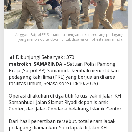
Anggota Satpol PP Samarinda mengamankan seorang pedagang
yang menolak ditertibkan untuk dibawa ke Polresta Samarinda.
Dikunjungi Sebanyak :
370
metroikn, SAMARINDA –
Satuan Polisi Pamong
Praja (Satpol PP) Samarinda kembali menertibkan
pedagang kaki lima (PKL) yang berjualan di area
fasilitas umum, Selasa sore (14/10/2025).
Operasi dilakukan di tiga titik fokus, yakni Jalan KH
Samanhudi, Jalan Slamet Riyadi depan Islamic
Center, dan Jalan Cendana belakang Islamic Center.
Dari hasil penertiban tersebut, total enam lapak
pedagang diamankan. Satu lapak di Jalan KH