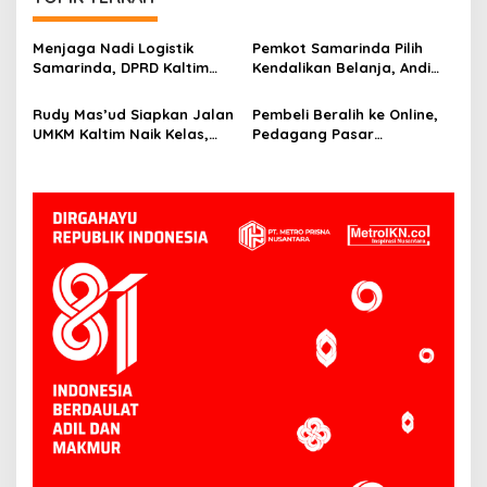
Menjaga Nadi Logistik
Pemkot Samarinda Pilih
Samarinda, DPRD Kaltim
Kendalikan Belanja, Andi
Segera Tinjau Jembatan
Harun: Jaga APBD Lebih
Mahulu
Penting daripada Berutang
Rudy Mas’ud Siapkan Jalan
Pembeli Beralih ke Online,
UMKM Kaltim Naik Kelas,
Pedagang Pasar
Produk Lokal Bidik Hotel
Tradisional Samarinda Kian
hingga Bandara
Tertekan