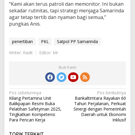
“Kami akan terus patroli dan memonitor. Ini bukan
sekadar rutinitas, tapi strategi menjaga Samarinda
agar tetap tertib dan nyaman bagi semua,”
pungkas Anis.
penertiban
PKL
Satpol PP Samarinda
Writer: Radit
Editor: Mr
Ikuti Kami
Navigasi
Pos sebelumnya
Pos berikutnya
Kilang Pertamina Unit
Bankaltimtara Rayakan 60
pos
Balikpapan Resmi Buka
Tahun Perjalanan, Perkuat
Pelatihan Safetyman 2025,
Sinergi dengan Pemerintah
Tingkatkan Kompetensi
Daerah untuk Ekonomi
Para Pencari Kerja
Inklusif
TOPIK TERKAIT