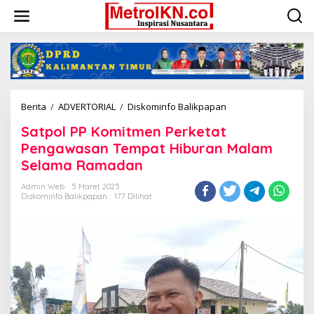
Lewati
ke
konten
Satpol
Berita
/
ADVERTORIAL
/
Diskominfo Balikpapan
PP
Satpol PP Komitmen Perketat
Komitmen
Perketat
Pengawasan Tempat Hiburan Malam
Pengawasan
Selama Ramadan
Tempat
Hiburan
Admin Web
5 Maret 2025
Malam
Diskominfo Balikpapan
177 Dilihat
Selama
Ramadan