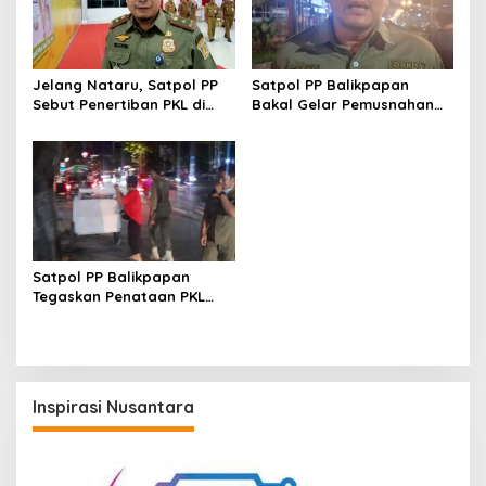
Jelang Nataru, Satpol PP
Satpol PP Balikpapan
Sebut Penertiban PKL di
Bakal Gelar Pemusnahan
Balikpapan Fokus pada
Puluhan Pom Mini Ilegal
Pembinaan
Hasil Penertiban 2025
Satpol PP Balikpapan
Tegaskan Penataan PKL
dan Bangunan Liar
Dilakukan Secara Humanis
Inspirasi Nusantara