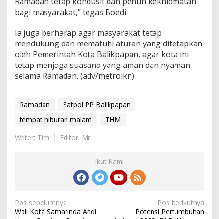
Ramadan tetap kondusif dan penuh kekhidmatan
bagi masyarakat,” tegas Boedi.
Ia juga berharap agar masyarakat tetap
mendukung dan mematuhi aturan yang ditetapkan
oleh Pemerintah Kota Balikpapan, agar kota ini
tetap menjaga suasana yang aman dan nyaman
selama Ramadan. (adv/metroikn)
Ramadan
Satpol PP Balikpapan
tempat hiburan malam
THM
Writer: Tim
Editor: Mr
Ikuti Kami
Navigasi
Pos sebelumnya
Pos berikutnya
Wali Kota Samarinda Andi
Potensi Pertumbuhan
pos