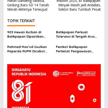
Harun Gandeng Swasta,
Industri 2025, BI Balikpapan:
Gedung Baru SD 14 Tanah
Minyak Masih Jadi Andalan,
Merah Akhirnya Terwujud
Sektor Baru Tumbuh Pesat
TOPIK TERKAIT
903 Hewan Kurban di
Balikpapan Perkuat
Balikpapan Dipastikan
Toleransi di Tengah Arus
Sehat, Aman Disembelih
Pendatang IKN
Rahmad Mas’ud Usulkan
Pemkot Balikpapan
Raperda RUPM Dicabut
Perketat Pengawasan
dari Propemperda 2026
Kurban, Wawali Minta
Limbah Penyembelihan
Dikelola Baik