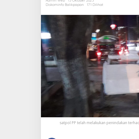
Admin Web
15 Oktober 2025
D
Diskominfo Balikpapan
171 Dilihat
S
H
satpol PP telah melakukan penindakan terha