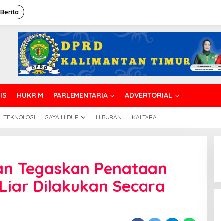
 Berita
IS
HUKRIM
PARLEMENTARIA
ADVERTORIAL
TEKNOLOGI
GAYA HIDUP
HIBURAN
KALTARA
atpol
P
pan Tegaskan Penataan
alikpapan
egaskan
Liar Dilakukan Secara
enataan
KL
an
angunan
iar