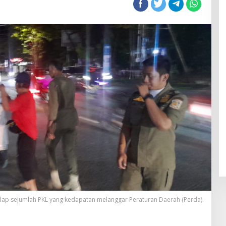
ilakukan
ecara
umanis
dap sejumlah PKL yang kedapatan melanggar Peraturan Daerah (Perda).