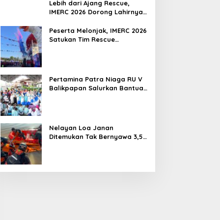
Lebih dari Ajang Rescue,
IMERC 2026 Dorong Lahirnya
Penyelamat Kompeten untuk
Indonesia
Peserta Melonjak, IMERC 2026
Satukan Tim Rescue
Indonesia dan Australia di
Balikpapan
Pertamina Patra Niaga RU V
Balikpapan Salurkan Bantuan
Pendidikan bagi Anak Ring-1
Kilang
Nelayan Loa Janan
Ditemukan Tak Bernyawa 3,5
Kilometer dari Lokasi
Kejadian di Sungai Mahakam