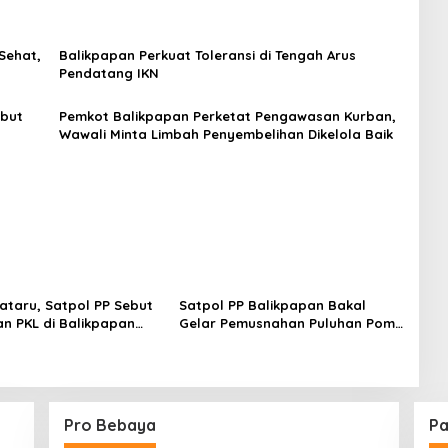
Sehat,
Balikpapan Perkuat Toleransi di Tengah Arus
Pendatang IKN
but
Pemkot Balikpapan Perketat Pengawasan Kurban,
Wawali Minta Limbah Penyembelihan Dikelola Baik
ataru, Satpol PP Sebut
Satpol PP Balikpapan Bakal
an PKL di Balikpapan
Gelar Pemusnahan Puluhan Pom
ada Pembinaan
Mini Ilegal Hasil Penertiban 2025
Pro Bebaya
Pa