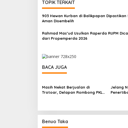
TOPIK TERKAIT
903 Hewan Kurban di Balikpapan Dipastikan 
Aman Disembelih
Rahmad Mas’ud Usulkan Raperda RUPM Dica
dari Propemperda 2026
BACA JUGA
Masih Nekat Berjualan di
Jelang N
Trotoar, Delapan Rombong PKL
Penertib
Kembali Ditertibkan Satpol PP
Fokus p
Samarinda
Benuo Taka