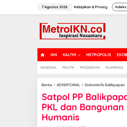
Lewati
ke
7 Agustus 2026
Kebijakan & Privacy
Indeks
konten
H
IKN
KALTIM
METROPOLIS
EKOB
O
M
NASIONAL
POLITIK
PENDIDIKAN
OLAHRAGA
E
S
Berita
/
ADVERTORIAL
/
Diskominfo Balikpapan
P
Satpol PP Balikpa
B
T
PKL dan Bangunan 
P
P
Humanis
d
B
L