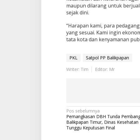
maupun dilarang untuk berjual
sejak dini.
“Harapan kami, para pedagang 
yang sesuai. Kami ingin ekonom
tata kota dan kenyamanan publi
PKL
Satpol PP Balikpapan
Writer: Tim
Editor: Mr
Navigasi
Pos sebelumnya
Pemangkasan DBH Tunda Pembang
pos
Balikpapan Timur, Dinas Kesehatan
Tunggu Keputusan Final