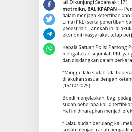
Dikunjungi Sebanyak :
171
metroikn, BALIKPAPAN
— Pem
dalam menjaga ketertiban dan 
Lima (PKL) serta penertiban ban
pedestrian. Langkah ini dilaku
ekonomi masyarakat tetap berj
Kepala Satuan Polisi Pamong Pra
mengatakan sejumlah PKL yang 
dan disidangkan dalam perkara 
“Minggu lalu sudah ada bebera
dilakukan sesuai dengan ketent
(15/10/2025).
Boedi menjelaskan, bagi pedaga
sudah beberapa kali ditertibka
Hal ini diharapkan menjadi efe
“Kalau sudah berulang kali mel
sudah menjadi ranah pengadila