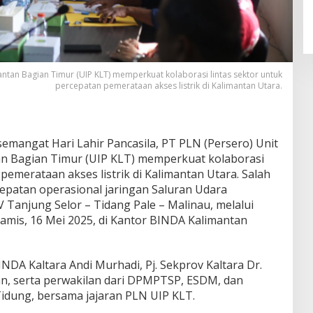
ntan Bagian Timur (UIP KLT) memperkuat kolaborasi lintas sektor untuk
percepatan pemerataan akses listrik di Kalimantan Utara.
emangat Hari Lahir Pancasila, PT PLN (Persero) Unit
 Bagian Timur (UIP KLT) memperkuat kolaborasi
pemerataan akses listrik di Kalimantan Utara. Salah
cepatan operasional jaringan Saluran Udara
 Tanjung Selor – Tidang Pale – Malinau, melalui
Kamis, 16 Mei 2025, di Kantor BINDA Kalimantan
BINDA Kaltara Andi Murhadi, Pj. Sekprov Kaltara Dr.
n, serta perwakilan dari DPMPTSP, ESDM, dan
dung, bersama jajaran PLN UIP KLT.