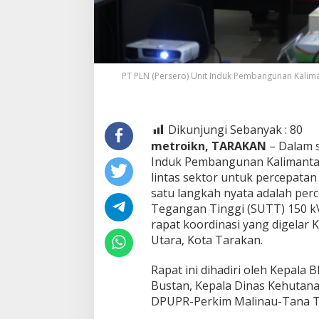
PT PLN (Persero) Unit Induk Pembangunan Kalima
Dikunjungi Sebanyak :
80
metroikn, TARAKAN
– Dalam s
Induk Pembangunan Kalimantan
lintas sektor untuk percepatan 
satu langkah nyata adalah per
Tegangan Tinggi (SUTT) 150 kV
rapat koordinasi yang digelar 
Utara, Kota Tarakan.
Rapat ini dihadiri oleh Kepala 
Bustan, Kepala Dinas Kehutana
DPUPR-Perkim Malinau-Tana Ti