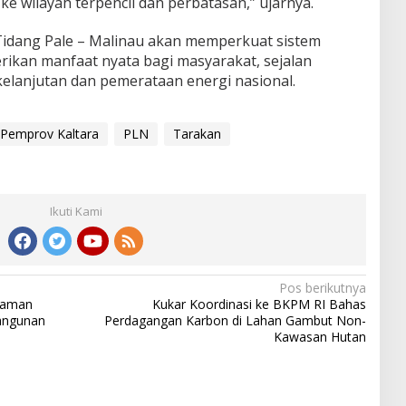
ke wilayah terpencil dan perbatasan,” ujarnya.
Tidang Pale – Malinau akan memperkuat sistem
rikan manfaat nyata bagi masyarakat, sejalan
lanjutan dan pemerataan energi nasional.
Pemprov Kaltara
PLN
Tarakan
Ikuti Kami
Pos berikutnya
haman
Kukar Koordinasi ke BKPM RI Bahas
angunan
Perdagangan Karbon di Lahan Gambut Non-
Kawasan Hutan