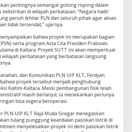
skan pentingnya semangat gotong royong dalam
kelistrikan di wilayah perbatasan. “Negara hadir
ung penuh ikhtiar PLN dan seluruh pihak agar akses
n tidak tersendat,” ujarnya.
n menyampaikan bahwa proyek ini merupakan bagian
 (PSN) serta program Asta Cita Presiden Prabowo.
n utama di Kaltara. Proyek SUTT ini akan memperkuat
di wilayah perbatasan yang berbatasan langsung
snya.
tanahan, dan Komunikasi PLN UIP KLT, Ferdyan
bahwa proyek tersebut menjadi penghubung
ksi Kaltim-Kaltara. Meski pembangunan fisik telah
nistratif masih berlanjut. Ia menekankan perlunya
aringan bisa segera beroperasi.
er PLN UIP KLT Raja Muda Siregar menegaskan
kan tulang punggung keandalan pasokan listrik di
mitmen menyelesaikan proyek ini demi pasokan listrik