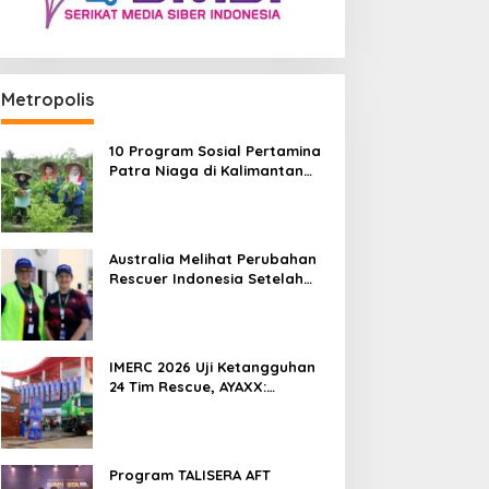
Metropolis
10 Program Sosial Pertamina
Patra Niaga di Kalimantan
Diguyur Penghargaan ISRA
2026
Australia Melihat Perubahan
Rescuer Indonesia Setelah
Dua Tahun IMERC
IMERC 2026 Uji Ketangguhan
24 Tim Rescue, AYAXX:
Kompetensi Harus Ditopang
Peralatan
Program TALISERA AFT