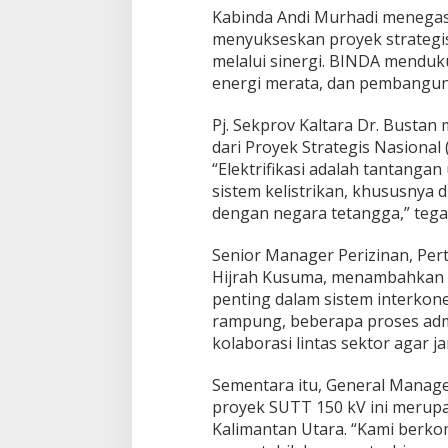
Kabinda Andi Murhadi menega
menyukseskan proyek strategis 
melalui sinergi. BINDA menduk
energi merata, dan pembanguna
Pj. Sekprov Kaltara Dr. Busta
dari Proyek Strategis Nasional
“Elektrifikasi adalah tantanga
sistem kelistrikan, khususnya 
dengan negara tetangga,” tega
Senior Manager Perizinan, Per
Hijrah Kusuma, menambahkan 
penting dalam sistem interkone
rampung, beberapa proses admi
kolaborasi lintas sektor agar j
Sementara itu, General Manag
proyek SUTT 150 kV ini merupa
Kalimantan Utara. “Kami berko