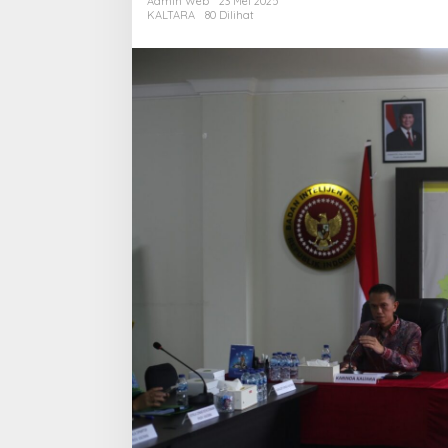
Admin Web
23 Mei 2025
Perkuat
KALTARA
80 Dilihat
Akses
Listrik
ke
Wilayah
Perbatasan