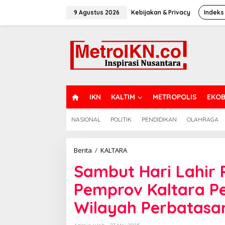
Lewati
ke
9 Agustus 2026
Kebijakan & Privacy
Indeks
konten
H
IKN
KALTIM
METROPOLIS
EKOB
O
M
NASIONAL
POLITIK
PENDIDIKAN
OLAHRAGA
E
Sambut
Berita
/
KALTARA
Hari
Sambut Hari Lahir 
Lahir
Pancasila,
Pemprov Kaltara Pe
PLN,
BINDA,
Wilayah Perbatasa
dan
Pemprov
Kaltara