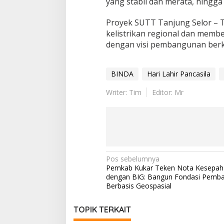
yang stabil dan merata, hingga 
Proyek SUTT Tanjung Selor – 
kelistrikan regional dan membe
dengan visi pembangunan berke
BINDA
Hari Lahir Pancasila
Writer: Tim
Editor: Mr
Navigasi
Pos sebelumnya
Pemkab Kukar Teken Nota Kesepa
pos
dengan BIG: Bangun Fondasi Pemb
Berbasis Geospasial
TOPIK TERKAIT