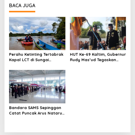
BACA JUGA
Perahu Ketinting Tertabrak
HUT Ke-69 Kaltim, Gubernur
Kapal LCT di Sungai
Rudy Mas’ud Tegaskan
Belayan, Basarnas Terus
Arah Pembangunan
Lakukan Pencarian Satu
Berkeadilan dan
Orang Hilang
Berkelanjutan
Bandara SAMS Sepinggan
Catat Puncak Arus Nataru,
Posko Terpadu Resmi
Ditutup