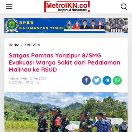
Lewati
ke
konten
Satgas
Berita
/
KALTARA
Pamtas
Satgas Pamtas Yonzipur 8/SMG
Yonzipur
8/SMG
Evakuasi Warga Sakit dari Pedalaman
Evakuasi
Malinau ke RSUD
Warga
Sakit
Admin Web
2 Mei 2025
dari
KALTARA
97 Dilihat
Pedalaman
Malinau
ke
RSUD