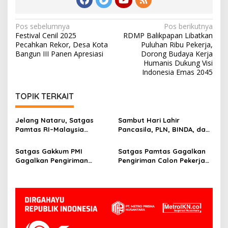
Navigasi
Pos sebelumnya
Pos berikutnya
Festival Cenil 2025
RDMP Balikpapan Libatkan
pos
Pecahkan Rekor, Desa Kota
Puluhan Ribu Pekerja,
Bangun III Panen Apresiasi
Dorong Budaya Kerja
Humanis Dukung Visi
Indonesia Emas 2045
TOPIK TERKAIT
Jelang Nataru, Satgas
Sambut Hari Lahir
Pamtas RI–Malaysia
Pancasila, PLN, BINDA, dan
Amankan Ratusan Kaleng
Pemprov Kaltara Perkuat
Miras Ilegal
Akses Listrik ke Wilayah
Satgas Gakkum PMI
Satgas Pamtas Gagalkan
Perbatasan
Gagalkan Pengiriman
Pengiriman Calon Pekerja
Pekerja Migran Ilegal di
Migran Indonesia Ilegal di
Nunukan
Perbatasan Simanggaris