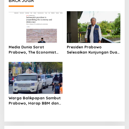
BACA JUGA
Media Dunia Sorot
Presiden Prabowo
Prabowo, The Economist
Selesaikan Kunjungan Dua
Sebut Indonesia Makin
Hari di IKN, Basuki: Sinyal
Otoriter dan Boros
Pembangunan Berlanjut
Warga Balikpapan Sambut
Prabowo, Harap BBM dan
LPG Lebih Terjangkau