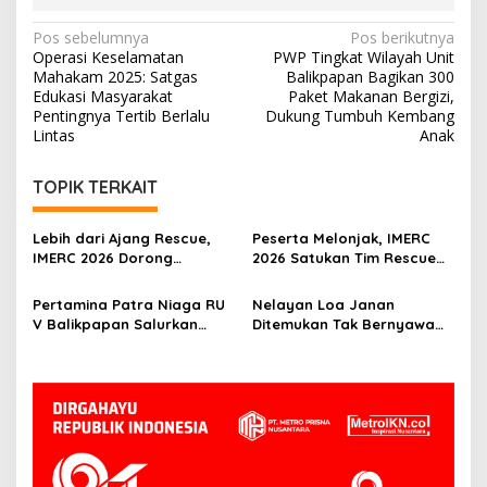
Navigasi
Pos sebelumnya
Pos berikutnya
Operasi Keselamatan
PWP Tingkat Wilayah Unit
pos
Mahakam 2025: Satgas
Balikpapan Bagikan 300
Edukasi Masyarakat
Paket Makanan Bergizi,
Pentingnya Tertib Berlalu
Dukung Tumbuh Kembang
Lintas
Anak
TOPIK TERKAIT
Lebih dari Ajang Rescue,
Peserta Melonjak, IMERC
IMERC 2026 Dorong
2026 Satukan Tim Rescue
Lahirnya Penyelamat
Indonesia dan Australia di
Kompeten untuk Indonesia
Balikpapan
Pertamina Patra Niaga RU
Nelayan Loa Janan
V Balikpapan Salurkan
Ditemukan Tak Bernyawa
Bantuan Pendidikan bagi
3,5 Kilometer dari Lokasi
Anak Ring-1 Kilang
Kejadian di Sungai
Mahakam