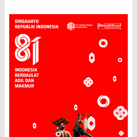
dari Propemperda 2026
Kurban, Wawali Minta
Limbah Penyembelihan
Dikelola Baik