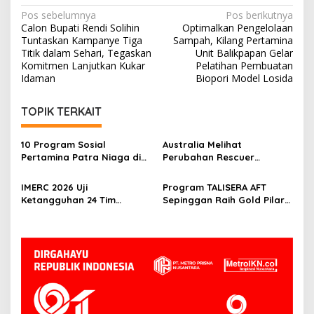
Navigasi
Pos sebelumnya
Pos berikutnya
Calon Bupati Rendi Solihin
Optimalkan Pengelolaan
pos
Tuntaskan Kampanye Tiga
Sampah, Kilang Pertamina
Titik dalam Sehari, Tegaskan
Unit Balikpapan Gelar
Komitmen Lanjutkan Kukar
Pelatihan Pembuatan
Idaman
Biopori Model Losida
TOPIK TERKAIT
10 Program Sosial
Australia Melihat
Pertamina Patra Niaga di
Perubahan Rescuer
Kalimantan Diguyur
Indonesia Setelah Dua
Penghargaan ISRA 2026
Tahun IMERC
IMERC 2026 Uji
Program TALISERA AFT
Ketangguhan 24 Tim
Sepinggan Raih Gold Pilar
Rescue, AYAXX: Kompetensi
Lingkungan TJSL & CSR
Harus Ditopang Peralatan
Award 2026