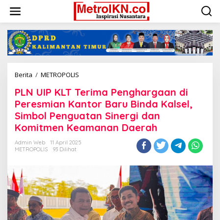
Lewati
ke
konten
PLN
Berita
/
METROPOLIS
UIP
PLN UIP KLT Terima Penghargaan di
KLT
Terima
Peresmian Kantor Baru Binda Kalsel,
Penghargaan
Simbol Penguatan Sinergi dan
di
Komitmen Keamanan Daerah
Peresmian
Kantor
Admin Web
11 April 2025
Baru
METROPOLIS
93 Dilihat
Binda
Kalsel,
Simbol
Penguatan
Sinergi
dan
Komitmen
Keamanan