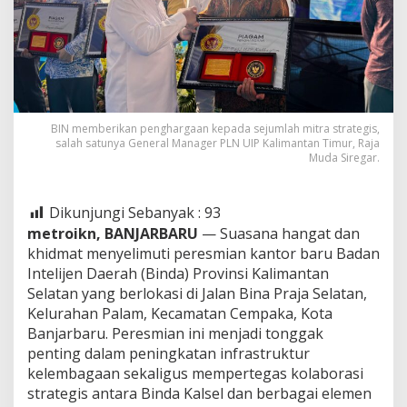
Daerah
BIN memberikan penghargaan kepada sejumlah mitra strategis,
salah satunya General Manager PLN UIP Kalimantan Timur, Raja
Muda Siregar.
Dikunjungi Sebanyak :
93
metroikn, BANJARBARU
— Suasana hangat dan
khidmat menyelimuti peresmian kantor baru Badan
Intelijen Daerah (Binda) Provinsi Kalimantan
Selatan yang berlokasi di Jalan Bina Praja Selatan,
Kelurahan Palam, Kecamatan Cempaka, Kota
Banjarbaru. Peresmian ini menjadi tonggak
penting dalam peningkatan infrastruktur
kelembagaan sekaligus mempertegas kolaborasi
strategis antara Binda Kalsel dan berbagai elemen