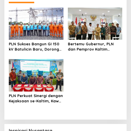
PLN Sukses Bangun GI 150
Bertemu Gubernur, PLN
kV Batulicin Baru, Dorong
dan Pemprov Kaltim
Program KEK Indonesia di
Perkuat Sinergi
Batulicin
Pembangunan Daerah
PLN Perkuat Sinergi dengan
Kejaksaan se-Kaltim, Kawal
Proyek Kelistrikan Bebas
Risiko Hukum
Inspirasi Nusantara