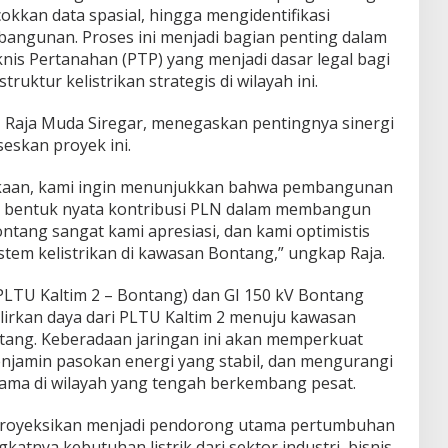
kkan data spasial, hingga mengidentifikasi
mbangunan. Proses ini menjadi bagian penting dalam
s Pertanahan (PTP) yang menjadi dasar legal bagi
uktur kelistrikan strategis di wilayah ini.
 Raja Muda Siregar, menegaskan pentingnya sinergi
eskan proyek ini.
kaan, kami ingin menunjukkan bahwa pembangunan
lah bentuk nyata kontribusi PLN dalam membangun
tang sangat kami apresiasi, dan kami optimistis
tem kelistrikan di kawasan Bontang,” ungkap Raja.
(PLTU Kaltim 2 – Bontang) dan GI 150 kV Bontang
lirkan daya dari PLTU Kaltim 2 menuju kawasan
tang. Keberadaan jaringan ini akan memperkuat
menjamin pasokan energi yang stabil, dan mengurangi
tama di wilayah yang tengah berkembang pesat.
 diproyeksikan menjadi pendorong utama pertumbuhan
atnya kebutuhan listrik dari sektor industri, bisnis,