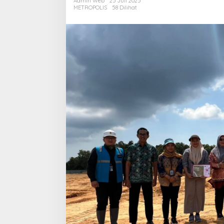
Admin Web
25 Juli 2025
Jamin
METROPOLIS
58 Dilihat
Pasokan
Energi
Masa
Depan