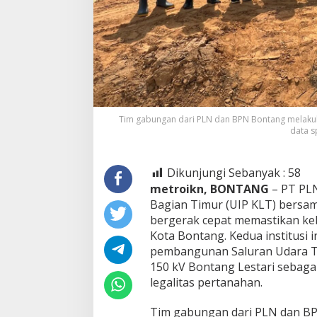
Tim gabungan dari PLN dan BPN Bontang melakuk
data s
Dikunjungi Sebanyak :
58
metroikn, BONTANG
– PT PLN
Bagian Timur (UIP KLT) bersa
bergerak cepat memastikan ke
Kota Bontang. Kedua institusi 
pembangunan Saluran Udara Te
150 kV Bontang Lestari sebagai
legalitas pertanahan.
Tim gabungan dari PLN dan BP