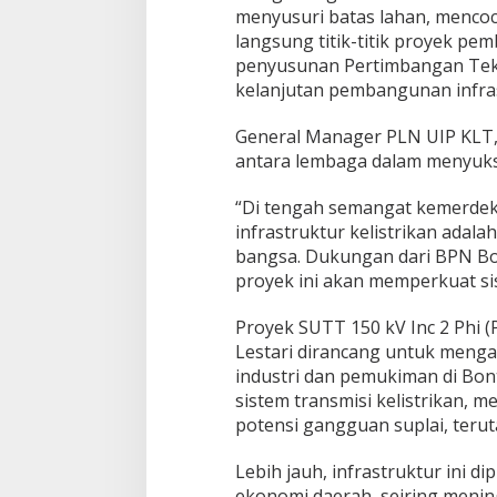
menyusuri batas lahan, mencoco
langsung titik-titik proyek pe
penyusunan Pertimbangan Tekni
kelanjutan pembangunan infrastr
General Manager PLN UIP KLT,
antara lembaga dalam menyuks
“Di tengah semangat kemerde
infrastruktur kelistrikan ada
bangsa. Dukungan dari BPN Bon
proyek ini akan memperkuat sis
Proyek SUTT 150 kV Inc 2 Phi 
Lestari dirancang untuk menga
industri dan pemukiman di Bon
sistem transmisi kelistrikan, 
potensi gangguan suplai, teru
Lebih jauh, infrastruktur ini
ekonomi daerah, seiring meningk