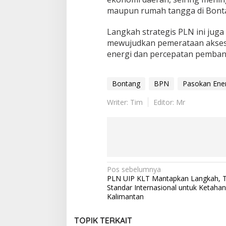
maupun rumah tangga di Bonta
Langkah strategis PLN ini jug
mewujudkan pemerataan akses e
energi dan percepatan pembang
Bontang
BPN
Pasokan Ener
Writer: Tim
Editor: Mr
Navigasi
Pos sebelumnya
PLN UIP KLT Mantapkan Langkah, 
pos
Standar Internasional untuk Ketahan
Kalimantan
TOPIK TERKAIT