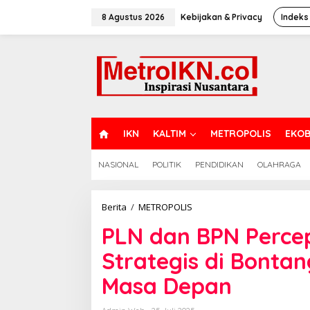
Lewati
ke
8 Agustus 2026
Kebijakan & Privacy
Indeks
konten
H
IKN
KALTIM
METROPOLIS
EKOB
O
M
NASIONAL
POLITIK
PENDIDIKAN
OLAHRAGA
E
PLN
Berita
/
METROPOLIS
dan
PLN dan BPN Percep
BPN
Percepat
Strategis di Bonta
Proyek
Listrik
Masa Depan
Strategis
di
Bontang,