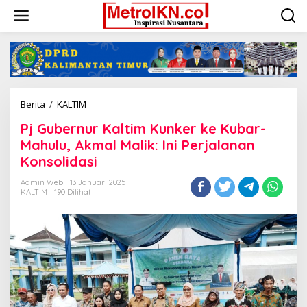
Lewati
ke
konten
Pj
Berita
/
KALTIM
Gubernur
Pj Gubernur Kaltim Kunker ke Kubar-
Kaltim
Kunker
Mahulu, Akmal Malik: Ini Perjalanan
ke
Konsolidasi
Kubar-
Mahulu,
Admin Web
13 Januari 2025
Akmal
KALTIM
190 Dilihat
Malik:
Ini
Perjalanan
Konsolidasi