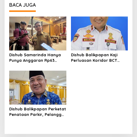
BACA JUGA
Dishub Samarinda Hanya
Dishub Balikpapan Kaji
Punya Anggaran Rp63
Perluasan Koridor BCT
Miliar di 2026,
Menuju BSCC Dome
Pemeliharaan PJU dan
Transportasi Berpotensi
Terkendala
Dishub Balikpapan Perketat
Penataan Parkir, Pelanggar
Bakal Kena Denda hingga
Rp500 Ribu per Hari