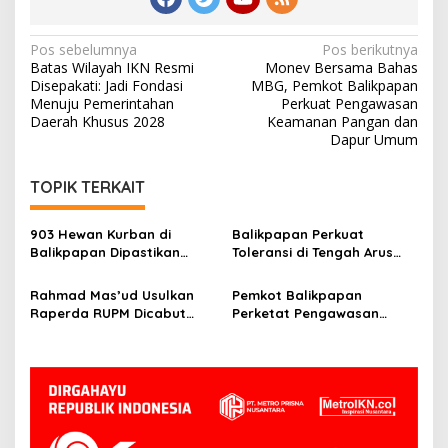
Navigasi
Pos sebelumnya
Pos berikutnya
Batas Wilayah IKN Resmi
Monev Bersama Bahas
pos
Disepakati: Jadi Fondasi
MBG, Pemkot Balikpapan
Menuju Pemerintahan
Perkuat Pengawasan
Daerah Khusus 2028
Keamanan Pangan dan
Dapur Umum
TOPIK TERKAIT
903 Hewan Kurban di
Balikpapan Perkuat
Balikpapan Dipastikan
Toleransi di Tengah Arus
Sehat, Aman Disembelih
Pendatang IKN
Rahmad Mas’ud Usulkan
Pemkot Balikpapan
Raperda RUPM Dicabut
Perketat Pengawasan
dari Propemperda 2026
Kurban, Wawali Minta
Limbah Penyembelihan
Dikelola Baik