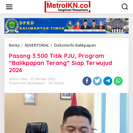
Lewati
ke
konten
Pasang
Berita
/
ADVERTORIAL
/
Diskominfo Balikpapan
3.500
Pasang 3.500 Titik PJU, Program
Titik
PJU,
“Balikpapan Terang” Siap Terwujud
Program
2026
“Balikpapan
Terang”
Admin Web
22 Oktober 2025
Siap
Diskominfo Balikpapan
132 Dilihat
Terwujud
2026