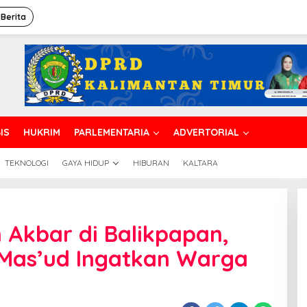
 Berita
IS
HUKRIM
PARLEMENTARIA
ADVERTORIAL
TEKNOLOGI
GAYA HIDUP
HIBURAN
KALTARA
enyambut
abligh
Akbar di Balikpapan,
kbar
i
Mas’ud Ingatkan Warga
alikpapan,
ali
ota
ahmad
as'ud