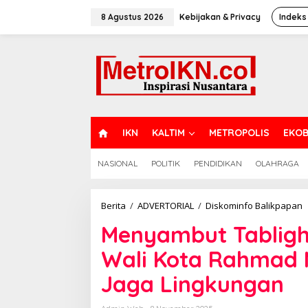
Lewati
ke
8 Agustus 2026
Kebijakan & Privacy
Indeks
konten
H
IKN
KALTIM
METROPOLIS
EKOB
O
M
NASIONAL
POLITIK
PENDIDIKAN
OLAHRAGA
E
M
Berita
/
ADVERTORIAL
/
Diskominfo Balikpapan
T
Menyambut Tabligh 
A
d
Wali Kota Rahmad 
B
W
Jaga Lingkungan
K
R
M