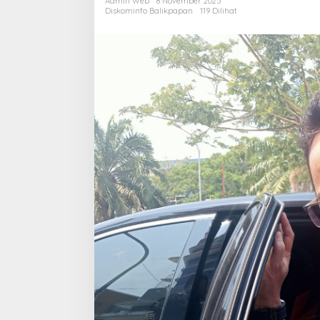
Admin Web
8 November 2025
I
Diskominfo Balikpapan
119 Dilihat
W
J
L