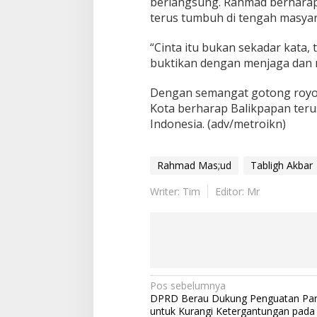
berlangsung. Rahmad berharap p
terus tumbuh di tengah masyar
“Cinta itu bukan sekadar kata, t
buktikan dengan menjaga dan 
Dengan semangat gotong royon
Kota berharap Balikpapan teru
Indonesia. (adv/metroikn)
Rahmad Mas;ud
Tabligh Akbar
Writer: Tim
Editor: Mr
Navigasi
Pos sebelumnya
DPRD Berau Dukung Penguatan Pan
pos
untuk Kurangi Ketergantungan pada