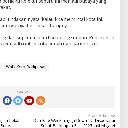
erilaku kolektif seperti ini menjadi budaya yang
akat.
api tindakan nyata. Kalau kita mencintai kota ini,
merawatnya bersama,” tutupnya.
g dan kepedulian terhadap lingkungan, Pemerintah
s menjadi contoh kota bersih dan harmonis di
Walu Kota Balikpapan
Ikuti Kami
Pos berikutnya
gan Lokal
Dari Bike Week hingga Dewa 19, Disporapar
 Beras
Sebut Balikpapan Fest 2025 Jadi Magnet