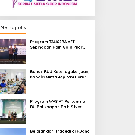
Metropolis
Program TALISERA AFT
Sepinggan Raih Gold Pilar
Lingkungan TJSL & CSR Award
2026
Bahas RUU Ketenagakerjaan,
Kapolri Minta Aspirasi Buruh
Dikawal Lewat Dialog
Program WASIAT Pertamina
RU Balikpapan Raih Silver
ISRA 2026 lewat Inovasi
Kesehatan Berbasis Warga
Belajar dari Tragedi di Ruang