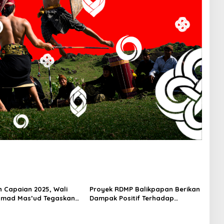
 Capaian 2025, Wali
Proyek RDMP Balikpapan Berikan
hmad Mas’ud Tegaskan
Dampak Positif Terhadap
mbangunan Balikpapan
Perekonomian, Wali Kota
Rahmad Mas’ud Berikan