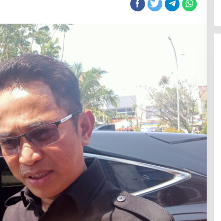
ngatkan
arga
aga
ingkungan