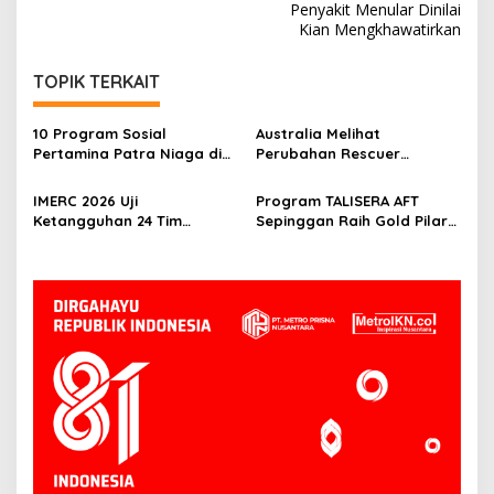
Penyakit Menular Dinilai
Kian Mengkhawatirkan
TOPIK TERKAIT
10 Program Sosial
Australia Melihat
Pertamina Patra Niaga di
Perubahan Rescuer
Kalimantan Diguyur
Indonesia Setelah Dua
Penghargaan ISRA 2026
Tahun IMERC
IMERC 2026 Uji
Program TALISERA AFT
Ketangguhan 24 Tim
Sepinggan Raih Gold Pilar
Rescue, AYAXX: Kompetensi
Lingkungan TJSL & CSR
Harus Ditopang Peralatan
Award 2026