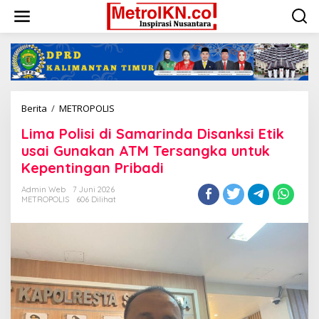
Lewati
ke
konten
Lima
Berita
/
METROPOLIS
Polisi
Lima Polisi di Samarinda Disanksi Etik
di
Samarinda
usai Gunakan ATM Tersangka untuk
Disanksi
Kepentingan Pribadi
Etik
usai
Admin Web
7 Juni 2026
Gunakan
METROPOLIS
606 Dilihat
ATM
Tersangka
untuk
Kepentingan
Pribadi