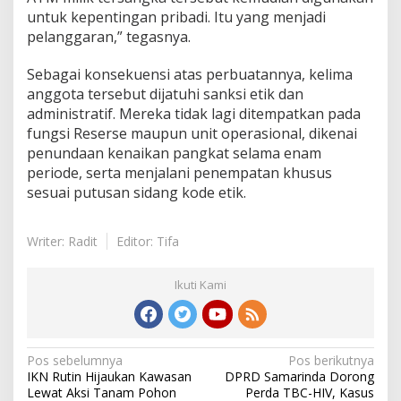
untuk kepentingan pribadi. Itu yang menjadi
pelanggaran,” tegasnya.
Sebagai konsekuensi atas perbuatannya, kelima
anggota tersebut dijatuhi sanksi etik dan
administratif. Mereka tidak lagi ditempatkan pada
fungsi Reserse maupun unit operasional, dikenai
penundaan kenaikan pangkat selama enam
periode, serta menjalani penempatan khusus
sesuai putusan sidang kode etik.
Writer: Radit
Editor: Tifa
Ikuti Kami
Navigasi
Pos sebelumnya
Pos berikutnya
IKN Rutin Hijaukan Kawasan
DPRD Samarinda Dorong
pos
Lewat Aksi Tanam Pohon
Perda TBC-HIV, Kasus