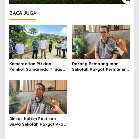
BACA JUGA
Kementerian PU dan
Dorong Pembangunan
Pemkot Samarinda Tinjau
Sekolah Rakyat Permanen,
Lokasi Pembangunan
Dinsos Kaltim Pastikan
Sekolah Rakyat, Punya
Dukungan Penuh
Daya Tampung 1.500 Siswa
Dinsos Kaltim Pastikan
Siswa Sekolah Rakyat Akan
Dibekali Laptop dan
Internet untuk Belajar