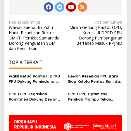
Navigasi
Pos sebelumnya
Pos berikutnya
Wawali Saefuddin Zuhri
Minim Gedung Kantor OPD,
pos
Hadiri Pelantikan Rektor
Komisi III DPRD PPU
UMKT, Pemkot Samarinda
Dorong Pembangunan
Dorong Penguatan SDM
Bertahap Masuk RPJMD
dan Pendidikan
TOPIK TERKAIT
Wakil Ketua Komisi II DPRD
Dewan Kesenian PPU Baru
PPU Dukung Pemindahan
Siap Kelola Pentas Seni dan
Lokasi Pentas Seni dan
UMKM, Sujiati: Kalau Lebih
UMKM ke Depan Stadion
Baik, Kenapa Tidak
DPRD PPU Tegaskan
DPRD PPU Optimistis
Panglima Sentik
Komitmen Dukung Dewan
Pemkab Mampu Tekan
Kesenian Daerah Demi
Kemiskinan Ekstrem,
Kemajuan Budaya Lokal
Thohiron: Sejak 2024 Sudah
O Persen