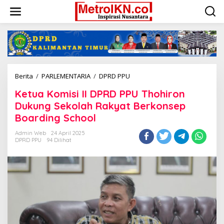
Lewati
ke
konten
Ketua
Berita
/
PARLEMENTARIA
/
DPRD PPU
Komisi
Ketua Komisi II DPRD PPU Thohiron
II
DPRD
Dukung Sekolah Rakyat Berkonsep
PPU
Boarding School
Thohiron
Dukung
Admin Web
24 April 2025
Sekolah
DPRD PPU
94 Dilihat
Rakyat
Berkonsep
Boarding
School