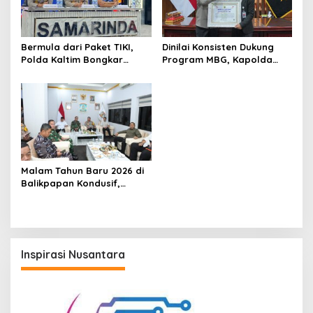
Bermula dari Paket TIKI,
Dinilai Konsisten Dukung
Polda Kaltim Bongkar
Program MBG, Kapolda
Dugaan Jaringan Narkoba
Kaltim Raih Presisi Award
Libatkan Kasat Resnarkoba
Kukar
Malam Tahun Baru 2026 di
Balikpapan Kondusif,
Pangdam dan Kapolda
Turun Langsung
Inspirasi Nusantara