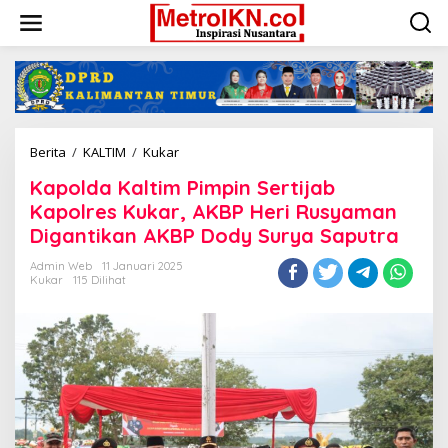
Lewati
ke
konten
Kapolda
Berita
/
KALTIM
/
Kukar
Kaltim
Kapolda Kaltim Pimpin Sertijab
Pimpin
Sertijab
Kapolres Kukar, AKBP Heri Rusyaman
Kapolres
Digantikan AKBP Dody Surya Saputra
Kukar,
AKBP
Admin Web
11 Januari 2025
Heri
Kukar
115 Dilihat
Rusyaman
Digantikan
AKBP
Dody
Surya
Saputra