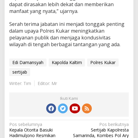
dapat dirasakan lebih dekat dan memberikan
manfaat yang nyata,” ujarnya.
Serah terima jabatan ini menjadi tonggak penting
dalam upaya Polres Kukar meningkatkan
pelayanan publik dan menjaga kondusivitas
wilayah di tengah berbagai tantangan yang ada.
Edi Damansyah
Kapolda Kaltim
Polres Kukar
sertijab
Writer: Tim
Editor: Mr
Ikuti Kami
Navigasi
Pos sebelumnya
Pos berikutnya
Kepala Otorita Basuki
Sertijab Kapolresta
pos
Hadimuljono Resmikan
Samarinda, Kombes Pol Ary