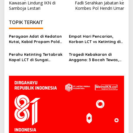
Kawasan Lindung IKN di
Fadli Serahkan Jabatan ke
Samboja Lestari
Kombes Pol Hendri Umar
TOPIK TERKAIT
Perayaan Adat di Kedaton
Empat Hari Pencarian,
Kutai, Kabid Propam Polda
Korban LCT vs Ketinting di
Kaltim Jalin Silaturahmi
Sungai Belayan Akhirnya
Ditemukan
Perahu Ketinting Tertabrak
Tragedi Kebakaran di
Kapal LCT di Sungai
Anggana: 3 Bocah Tewas,
Belayan, Basarnas Terus
Deretan Rumah Hangus
Lakukan Pencarian Satu
Orang Hilang