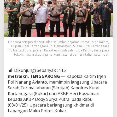
Upacara sertijab dihadiri oleh sejumlah pejabat utama Polda Kaltim,
Bupati Kutai Kartanegara Edi Damansyah, Sultan Kutai Kartanegara
Ing Martadipura, jajaran Kapolres di wilayah Polda Kaltim, serta para
tokoh masyarakat, agama, dan instansi pemerintahan setempat.
Dikunjungi Sebanyak :
115
metroikn, TENGGARONG —
Kapolda Kaltim Irjen
Pol Nanang Avianto, memimpin langsung Upacara
Serah Terima Jabatan (Sertijab) Kapolres Kutai
Kartanegara (Kukar) dari AKBP Heri Rusyaman
kepada AKBP Dody Surya Putra, pada Rabu
(08/01/25). Upacara berlangsung khidmat di
Lapangan Mako Polres Kukar.