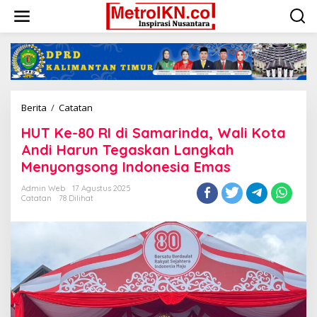
Lewati
ke
konten
HUT
Berita
/
Catatan
Ke-
HUT Ke-80 RI di Samarinda, Wali Kota
80
RI
Andi Harun Tegaskan Langkah
di
Menyongsong Indonesia Emas
Samarinda,
Wali
Admin Web
17 Agustus 2025
Kota
Catatan
78 Dilihat
Andi
Harun
Tegaskan
Langkah
Menyongsong
Indonesia
Emas