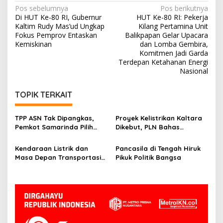
Navigasi
Pos sebelumnya
Pos berikutnya
Di HUT Ke-80 RI, Gubernur
HUT Ke-80 RI: Pekerja
pos
Kaltim Rudy Mas’ud Ungkap
Kilang Pertamina Unit
Fokus Pemprov Entaskan
Balikpapan Gelar Upacara
Kemiskinan
dan Lomba Gembira,
Komitmen Jadi Garda
Terdepan Ketahanan Energi
Nasional
TOPIK TERKAIT
TPP ASN Tak Dipangkas,
Proyek Kelistrikan Kaltara
Pemkot Samarinda Pilih
Dikebut, PLN Bahas
Tunda Program
Pendampingan Hukum
Nonprioritas
Bersama Kejati
Kendaraan Listrik dan
Pancasila di Tengah Hiruk
Masa Depan Transportasi
Pikuk Politik Bangsa
Hijau Indonesia: Solusi
Nyata atau Sekadar Tren?