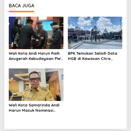
BACA JUGA
Wali Kota Andi Harun Raih
BPK Temukan Selisih Data
Anugerah Kebudayaan PWI
HGB di Kawasan Citra
Pusat 2026 lewat Sarung
Niaga, Pemkot Samarinda
Samarinda
Kejar Penertiban Aset
Wali Kota Samarinda Andi
Harun Masuk Nominasi
Anugerah Kebudayaan PWI
2026