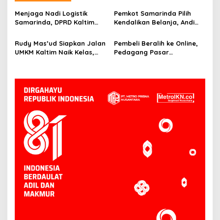
Menjaga Nadi Logistik
Pemkot Samarinda Pilih
Samarinda, DPRD Kaltim
Kendalikan Belanja, Andi
Segera Tinjau Jembatan
Harun: Jaga APBD Lebih
Mahulu
Penting daripada Berutang
Rudy Mas’ud Siapkan Jalan
Pembeli Beralih ke Online,
UMKM Kaltim Naik Kelas,
Pedagang Pasar
Produk Lokal Bidik Hotel
Tradisional Samarinda Kian
hingga Bandara
Tertekan