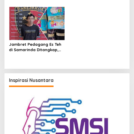
iPhone 17 Pro Max hingga
Ekstasi Oplosan di
Barang Elektronik Lainnya,
Samarinda
Kerugian Capai Rp 98 Juta
Jambret Pedagang Es Teh
di Samarinda Ditangkap,
Pelaku Gasak Uang Rp10
Juta untuk Belanja Susu
hingga Popok
Inspirasi Nusantara