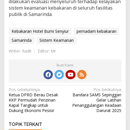
dilakukan evaluasi menyeluruh terhadap kelayakan
sistem keamanan kebakaran di seluruh fasilitas
publik di Samarinda.
Kebakaran Hotel Bumi Senyiur
pemadam kebakaran
Samarinda
Sistem Keamanan
Writer: Radit
Editor: Mr
Ikuti Kami
Navigasi
Pos sebelumnya
Pos berikutnya
Ketua DPRD Berau Desak
Bandara SAMS Sepinggan
pos
KKP Permudah Perizinan
Gelar Latihan
Kapal Tangkap untuk
Penanggulangan Keadaan
Dukung Ekonomi Pesisir
Darurat 2025
TOPIK TERKAIT