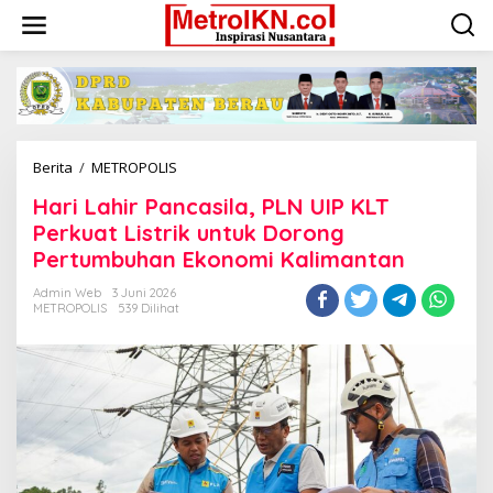
Lewati
ke
konten
Hari
Berita
/
METROPOLIS
Lahir
Hari Lahir Pancasila, PLN UIP KLT
Pancasila,
PLN
Perkuat Listrik untuk Dorong
UIP
Pertumbuhan Ekonomi Kalimantan
KLT
Perkuat
Admin Web
3 Juni 2026
Listrik
METROPOLIS
539 Dilihat
untuk
Dorong
Pertumbuhan
Ekonomi
Kalimantan