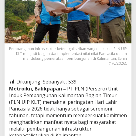
Pembangunan infrastruktur ketenagalistrikan yang dilakukan PLN UIP
KLT menjadi bagian dari implementasi nilai-nilai Pancasila dalam
mendukung pemerataan pembangunan di Kalimantan, Senin
(1/6/2026).
Dikunjungi Sebanyak :
539
Metroikn, Balikpapan –
PT PLN (Persero) Unit
Induk Pembangunan Kalimantan Bagian Timur
(PLN UIP KLT) memaknai peringatan Hari Lahir
Pancasila 2026 tidak hanya sebagai seremoni
tahunan, tetapi momentum memperkuat komitmen
menghadirkan manfaat nyata bagi masyarakat
melalui pembangunan infrastruktur
ketenagalistrikan di Kalimantan.