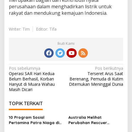
merupakan bagian dari kontribusi nyata
perusahaan dalam menghadirkan listrik untuk
rakyat dan mendukung kemajuan Indonesia.
Writer: Tim
Editor: Tifa
Ikuti Kami
Navigasi
Pos sebelumnya
Pos berikutnya
Operasi SAR Hari Kedua
Terseret Arus Saat
pos
Belum Berhasil, Korban
Berenang, Pemuda di Kutim
Hanyut di Muara Wahau
Ditemukan Meninggal Dunia
Masih Dicari
TOPIK TERKAIT
10 Program Sosial
Australia Melihat
Pertamina Patra Niaga di
Perubahan Rescuer
Kalimantan Diguyur
Indonesia Setelah Dua