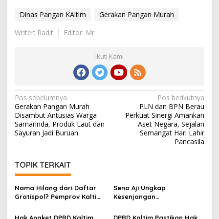
Dinas Pangan KAltim
Gerakan Pangan Murah
Writer: Radit
Editor: Mr
Ikuti Kami
Navigasi
Pos sebelumnya
Pos berikutnya
Gerakan Pangan Murah
PLN dan BPN Berau
pos
Disambut Antusias Warga
Perkuat Sinergi Amankan
Samarinda, Produk Laut dan
Aset Negara, Sejalan
Sayuran Jadi Buruan
Semangat Hari Lahir
Pancasila
TOPIK TERKAIT
Nama Hilang dari Daftar
Seno Aji Ungkap
Gratispol? Pemprov Kaltim
Kesenjangan
Sebut Belum Berstatus
Kesejahteraan di Kaltim, Ini
Penerima
Fokus Pembangunan ke
Hak Angket DPRD Kaltim
DPRD Kaltim Pastikan Hak