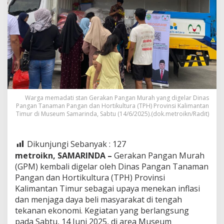
Warga memadati stan Gerakan Pangan Murah yang digelar Dinas
Pangan Tanaman Pangan dan Hortikultura (TPH) Provinsi Kalimantan
Timur di Museum Samarinda, Sabtu (14/6/2025).(dok.metroikn/Radit)
Dikunjungi Sebanyak :
127
metroikn, SAMARINDA –
Gerakan Pangan Murah
(GPM) kembali digelar oleh Dinas Pangan Tanaman
Pangan dan Hortikultura (TPH) Provinsi
Kalimantan Timur sebagai upaya menekan inflasi
dan menjaga daya beli masyarakat di tengah
tekanan ekonomi. Kegiatan yang berlangsung
pada Sabtu, 14 Juni 2025, di area Museum