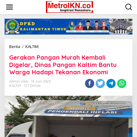
Lewati
ke
konten
Gerakan
Berita
/
KALTIM
Pangan
Gerakan Pangan Murah Kembali
Murah
Kembali
Digelar, Dinas Pangan Kaltim Bantu
Digelar,
Warga Hadapi Tekanan Ekonomi
Dinas
Pangan
Admin Web
14 Juni 2025
Kaltim
KALTIM
127 Dilihat
Bantu
Warga
Hadapi
Tekanan
Ekonomi