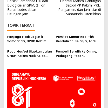
Polsek Samarinda Ulu dan
Operasi Malam Gabungan
pos
Bulog Gelar GPM, 2 Ton
Satpol PP Kaltim: PKL,
Beras Ludes dalam
Pengamen, dan Jukir Liar di
Hitungan Jam
Samarinda Ditertibkan
TOPIK TERKAIT
Menjaga Nadi Logistik
Pemkot Samarinda Pilih
Samarinda, DPRD Kaltim
Kendalikan Belanja, Andi
Segera Tinjau Jembatan
Harun: Jaga APBD Lebih
Mahulu
Penting daripada Berutang
Rudy Mas’ud Siapkan Jalan
Pembeli Beralih ke Online,
UMKM Kaltim Naik Kelas,
Pedagang Pasar
Produk Lokal Bidik Hotel
Tradisional Samarinda Kian
hingga Bandara
Tertekan