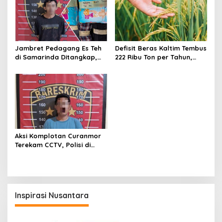
Jambret Pedagang Es Teh
Defisit Beras Kaltim Tembus
di Samarinda Ditangkap,
222 Ribu Ton per Tahun,
Pelaku Gasak Uang Rp10
Ketergantungan Pasokan
Juta untuk Belanja Susu
Luar Daerah Masih Tinggi
hingga Popok
Aksi Komplotan Curanmor
Terekam CCTV, Polisi di
Samarinda Berhasil Bekuk
Salah Satu Pelaku
Inspirasi Nusantara