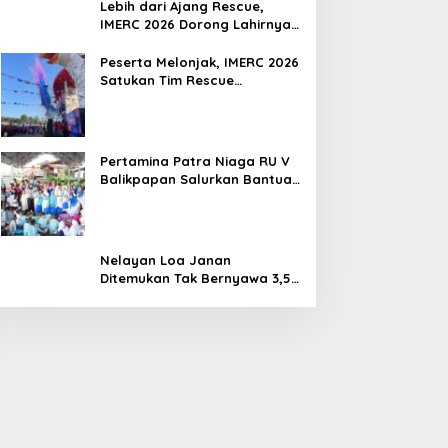
Lebih dari Ajang Rescue,
IMERC 2026 Dorong Lahirnya
Penyelamat Kompeten untuk
Indonesia
Peserta Melonjak, IMERC 2026
Satukan Tim Rescue
Indonesia dan Australia di
Balikpapan
Pertamina Patra Niaga RU V
Balikpapan Salurkan Bantuan
Pendidikan bagi Anak Ring-1
Kilang
Nelayan Loa Janan
Ditemukan Tak Bernyawa 3,5
Kilometer dari Lokasi
Kejadian di Sungai Mahakam