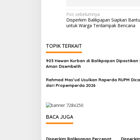
Navigasi
Pos sebelumnya
Disperkim Balikpapan Siapkan Ban
pos
untuk Warga Terdampak Bencana
TOPIK TERKAIT
903 Hewan Kurban di Balikpapan Dipastikan 
Aman Disembelih
Rahmad Mas’ud Usulkan Raperda RUPM Dica
dari Propemperda 2026
BACA JUGA
Disperkim Balikpapan Percepat
Disperki