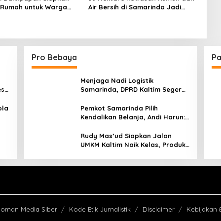
 Rumah untuk Warga
Air Bersih di Samarinda Jadi
ak Bencana
Sorotan Wakil Rakyat, Ismail
Latisi: Harus Jadi Prioritas Dinas
Terkait
Pro Bebaya
Pa
Menjaga Nadi Logistik
est
Samarinda, DPRD Kaltim Segera
e
Tinjau Jembatan Mahulu
ola
Pemkot Samarinda Pilih
Kendalikan Belanja, Andi Harun:
Jaga APBD Lebih Penting
daripada Berutang
Rudy Mas’ud Siapkan Jalan
UMKM Kaltim Naik Kelas, Produk
Lokal Bidik Hotel hingga
Bandara
oman Media Siber
Kode Etik Jurnalistik
Disclaimer
Kebijakan 