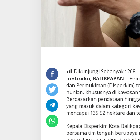
Dikunjungi Sebanyak :
268
metroikn, BALIKPAPAN
– Peme
dan Permukiman (Disperkim) t
hunian, khususnya di kawasan
Berdasarkan pendataan hingga 
yang masuk dalam kategori ka
mencapai 135,52 hektare dan te
Kepala Disperkim Kota Balikp
bersama tim tengah berupaya m
persoalan yang saling berkait