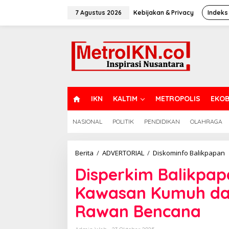
Lewati
ke
7 Agustus 2026
Kebijakan & Privacy
Indeks
konten
H
IKN
KALTIM
METROPOLIS
EKOB
O
M
NASIONAL
POLITIK
PENDIDIKAN
OLAHRAGA
E
D
Berita
/
ADVERTORIAL
/
Diskominfo Balikpapan
B
Disperkim Balikpap
F
T
Kawasan Kumuh dan
1
K
Rawan Bencana
K
d
H