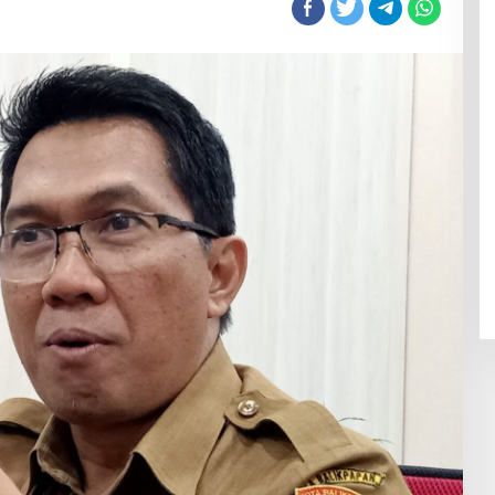
i
aerah
awan
encana