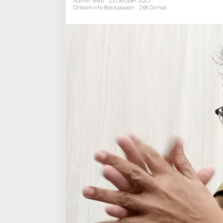
Admin Web
23 Oktober 2025
d
Diskominfo Balikpapan
268 Dilihat
D
R
B