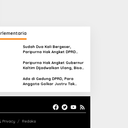
rlementaria
Sudah Dua Kali Bergeser,
Paripurna Hak Angket DPRD
Kaltim Belum Juga Digelar
Paripurna Hak Angket Gubernur
Kaltim Dijadwalkan Ulang, Bisa
Digelar Hingga Tiga Kali Sidang
Ada di Gedung DPRD, Para
Anggota Golkar Justru Tak
Hadiri Paripurna Hak Angket
& Privacy
Redaksi