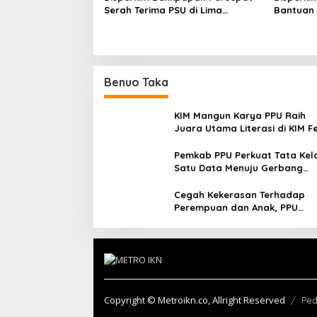
Serah Terima PSU di Lima
Bantuan
Perumahan, Beri Tenggat 30 Hari
Terdamp
ke Pengembang
Benuo Taka
KIM Mangun Karya PPU Raih
Juara Utama Literasi di KIM F
2025, Angkat Budaya Paser k
Panggung Nasional
Pemkab PPU Perkuat Tata Kel
Satu Data Menuju Gerbang
Nusantara yang Terpadu
Cegah Kekerasan Terhadap
Perempuan dan Anak, PPU
Perkuat Sinergi Lintas Sektor
Copyright © Metroikn.co, Allright Reserved
Ped