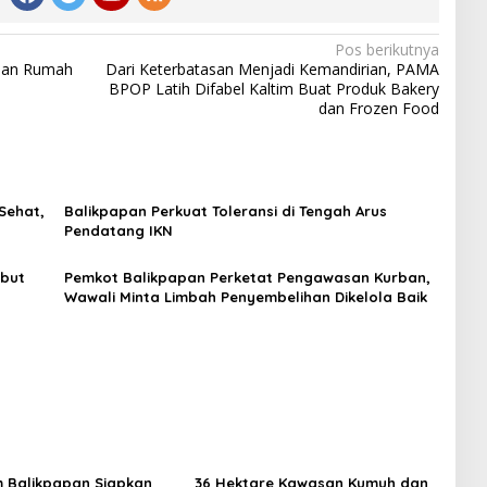
Pos berikutnya
tuan Rumah
Dari Keterbatasan Menjadi Kemandirian, PAMA
BPOP Latih Difabel Kaltim Buat Produk Bakery
dan Frozen Food
Sehat,
Balikpapan Perkuat Toleransi di Tengah Arus
Pendatang IKN
but
Pemkot Balikpapan Perketat Pengawasan Kurban,
Wawali Minta Limbah Penyembelihan Dikelola Baik
m Balikpapan Siapkan
36 Hektare Kawasan Kumuh dan