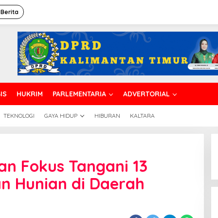
 Berita
IS
HUKRIM
PARLEMENTARIA
ADVERTORIAL
TEKNOLOGI
GAYA HIDUP
HIBURAN
KALTARA
isperkim
alikpapan
an Fokus Tangani 13
okus
angani
 Hunian di Daerah
3
awasan
umuh
an
unian