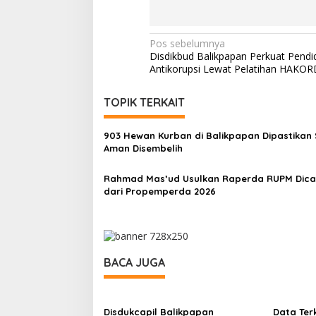
Navigasi
Pos sebelumnya
Disdikbud Balikpapan Perkuat Pendi
pos
Antikorupsi Lewat Pelatihan HAKOR
TOPIK TERKAIT
903 Hewan Kurban di Balikpapan Dipastikan 
Aman Disembelih
Rahmad Mas’ud Usulkan Raperda RUPM Dica
dari Propemperda 2026
BACA JUGA
Disdukcapil Balikpapan
Data Terk