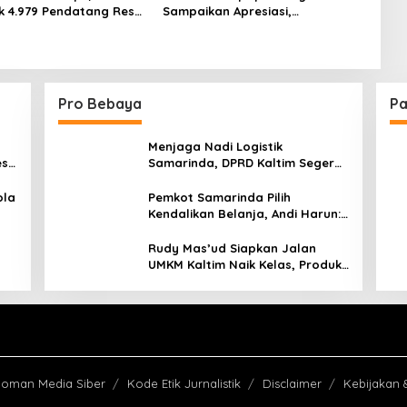
 4.979 Pendatang Resmi
Sampaikan Apresiasi,
 sebagai Penduduk
Pengurusan Administrasi di
an
Kecamatan Semakin Cepat dan
Efisien
Pro Bebaya
Pa
Menjaga Nadi Logistik
est
Samarinda, DPRD Kaltim Segera
e
Tinjau Jembatan Mahulu
ola
Pemkot Samarinda Pilih
Kendalikan Belanja, Andi Harun:
Jaga APBD Lebih Penting
daripada Berutang
Rudy Mas’ud Siapkan Jalan
UMKM Kaltim Naik Kelas, Produk
Lokal Bidik Hotel hingga
Bandara
oman Media Siber
Kode Etik Jurnalistik
Disclaimer
Kebijakan 