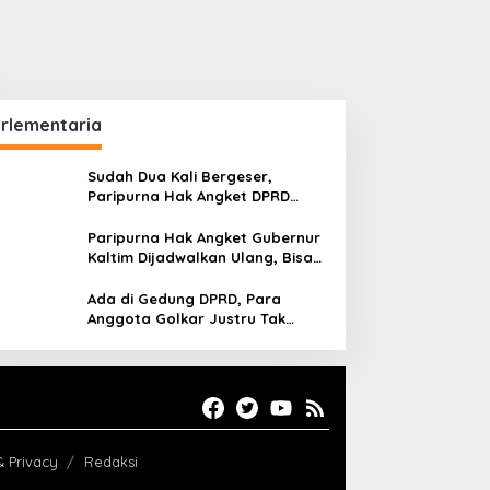
rlementaria
Sudah Dua Kali Bergeser,
Paripurna Hak Angket DPRD
Kaltim Belum Juga Digelar
Paripurna Hak Angket Gubernur
Kaltim Dijadwalkan Ulang, Bisa
Digelar Hingga Tiga Kali Sidang
Ada di Gedung DPRD, Para
Anggota Golkar Justru Tak
Hadiri Paripurna Hak Angket
& Privacy
Redaksi