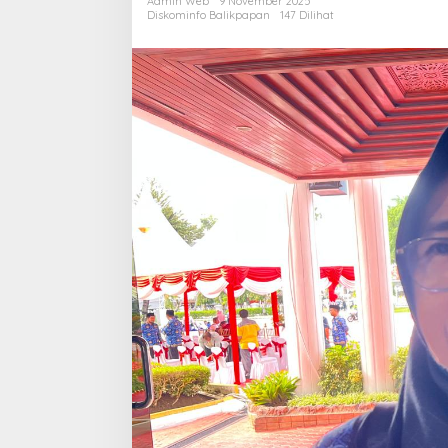
Admin Web
9 November 2025
C
Diskominfo Balikpapan
147 Dilihat