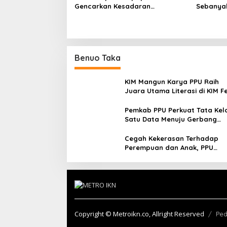
Gencarkan Kesadaran
Sebanyak
Kependudukan Lewat Program
Tercatat
Goes to School
Balikpap
Benuo Taka
KIM Mangun Karya PPU Raih
Juara Utama Literasi di KIM F
2025, Angkat Budaya Paser k
Panggung Nasional
Pemkab PPU Perkuat Tata Kel
Satu Data Menuju Gerbang
Nusantara yang Terpadu
Cegah Kekerasan Terhadap
Perempuan dan Anak, PPU
Perkuat Sinergi Lintas Sektor
Copyright © Metroikn.co, Allright Reserved
Ped