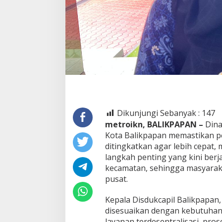
Dikunjungi Sebanyak :
147
metroikn, BALIKPAPAN –
Dina
Kota Balikpapan memastikan p
ditingkatkan agar lebih cepat,
langkah penting yang kini berj
kecamatan, sehingga masyarakat
pusat.
Kepala Disdukcapil Balikpapan,
disesuaikan dengan kebutuhan 
layanan terdesentralisasi, pro