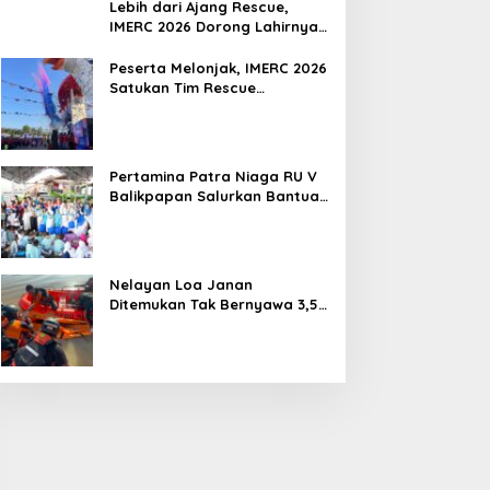
Lebih dari Ajang Rescue,
IMERC 2026 Dorong Lahirnya
Penyelamat Kompeten untuk
Indonesia
Peserta Melonjak, IMERC 2026
Satukan Tim Rescue
Indonesia dan Australia di
Balikpapan
Pertamina Patra Niaga RU V
Balikpapan Salurkan Bantuan
Pendidikan bagi Anak Ring-1
Kilang
Nelayan Loa Janan
Ditemukan Tak Bernyawa 3,5
Kilometer dari Lokasi
Kejadian di Sungai Mahakam