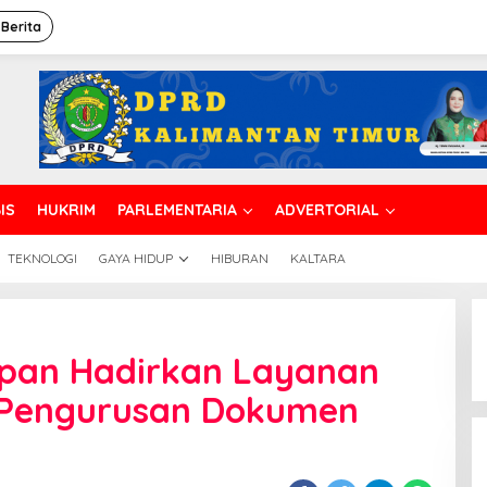
 Berita
IS
HUKRIM
PARLEMENTARIA
ADVERTORIAL
TEKNOLOGI
GAYA HIDUP
HIBURAN
KALTARA
isdukcapil
alikpapan
apan Hadirkan Layanan
adirkan
ayanan
 Pengurusan Dokumen
intas
ecamatan,
engurusan
okumen
ian