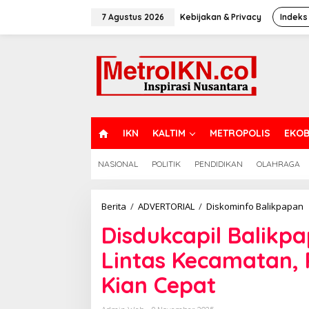
Lewati
ke
7 Agustus 2026
Kebijakan & Privacy
Indeks
konten
H
IKN
KALTIM
METROPOLIS
EKOB
O
M
NASIONAL
POLITIK
PENDIDIKAN
OLAHRAGA
E
D
Berita
/
ADVERTORIAL
/
Diskominfo Balikpapan
B
Disdukcapil Balikp
H
L
Lintas Kecamatan,
L
K
Kian Cepat
P
D
K