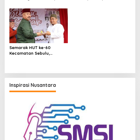
Bupati Kukar Edi
Wakil Bupati Terpilih 2025–
Damansyah Pimpin Studi
2030, Bupati Edi
Dana Abadi Daerah ke
Damansyah: Pilkada Bukan
Bojonegoro
Akhir Perjuangan
Semarak HUT ke-60
Kecamatan Sebulu,
Momentum Refleksi dan
Komitmen Lanjutkan
Pembangunan
Berkelanjutan
Inspirasi Nusantara