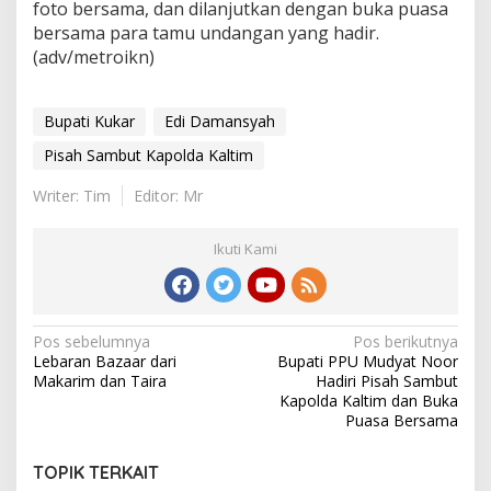
foto bersama, dan dilanjutkan dengan buka puasa
bersama para tamu undangan yang hadir.
(adv/metroikn)
Bupati Kukar
Edi Damansyah
Pisah Sambut Kapolda Kaltim
Writer: Tim
Editor: Mr
Ikuti Kami
Navigasi
Pos sebelumnya
Pos berikutnya
Lebaran Bazaar dari
Bupati PPU Mudyat Noor
pos
Makarim dan Taira
Hadiri Pisah Sambut
Kapolda Kaltim dan Buka
Puasa Bersama
TOPIK TERKAIT