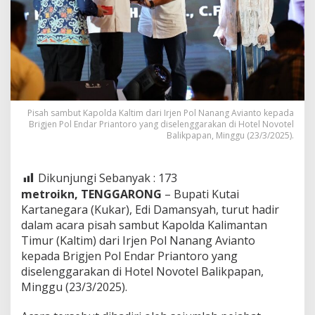
Pisah sambut Kapolda Kaltim dari Irjen Pol Nanang Avianto kepada
Brigjen Pol Endar Priantoro yang diselenggarakan di Hotel Novotel
Balikpapan, Minggu (23/3/2025).
Dikunjungi Sebanyak :
173
metroikn,
TENGGARONG
– Bupati Kutai
Kartanegara (Kukar), Edi Damansyah, turut hadir
dalam acara pisah sambut Kapolda Kalimantan
Timur (Kaltim) dari Irjen Pol Nanang Avianto
kepada Brigjen Pol Endar Priantoro yang
diselenggarakan di Hotel Novotel Balikpapan,
Minggu (23/3/2025).