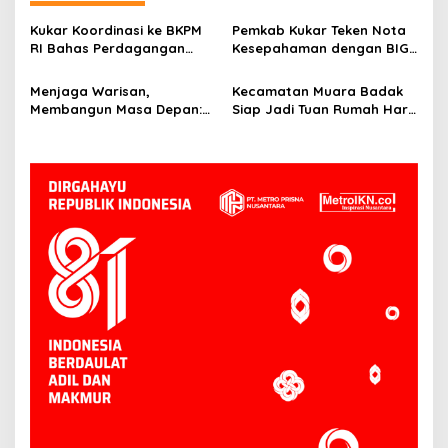
Kukar Koordinasi ke BKPM
Pemkab Kukar Teken Nota
RI Bahas Perdagangan
Kesepahaman dengan BIG:
Karbon di Lahan Gambut
Bangun Fondasi
Non-Kawasan Hutan
Pembangunan Berbasis
Menjaga Warisan,
Kecamatan Muara Badak
Geospasial
Membangun Masa Depan:
Siap Jadi Tuan Rumah Hari
Bupati Kukar Edi
Kesatuan Gerak PKK ke-53
Damansyah Pimpin Studi
Tingkat Kukar
Dana Abadi Daerah ke
Bojonegoro