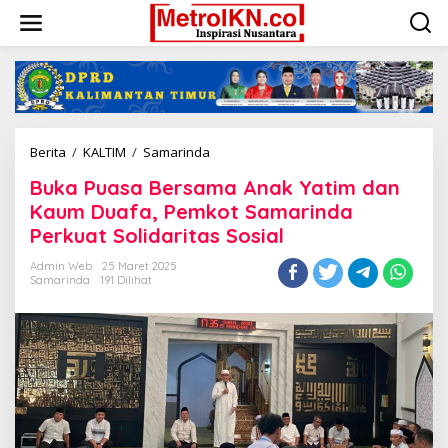
Lewati
ke
konten
Buka
Berita
/
KALTIM
/
Samarinda
Puasa
Buka Puasa Bersama Anak Yatim dan
Bersama
Anak
Kaum Duafa, Pemkot Samarinda
Yatim
Perkuat Solidaritas Sosial
dan
Kaum
Admin Web
25 Maret 2025
Duafa,
Samarinda
191 Dilihat
Pemkot
Samarinda
Perkuat
Solidaritas
Sosial