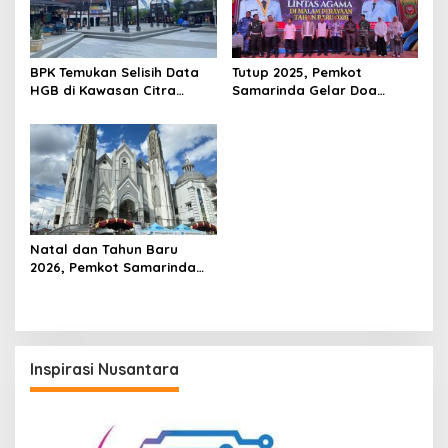
BPK Temukan Selisih Data
Tutup 2025, Pemkot
HGB di Kawasan Citra
Samarinda Gelar Doa
Niaga, Pemkot Samarinda
Lintas Agama Sambut
Kejar Penertiban Aset
Tahun Baru 2026
Natal dan Tahun Baru
2026, Pemkot Samarinda
Siagakan Pos Pengamanan
di Gereja, Bandara, dan
Pusat Keramaian
Inspirasi Nusantara