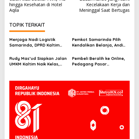
hingga Kesehatan di Hotel
Kecelakaan Kerja dan
Aqila
Meninggal Saat Bertugas
TOPIK TERKAIT
Menjaga Nadi Logistik
Pemkot Samarinda Pilih
Samarinda, DPRD Kaltim
Kendalikan Belanja, Andi
Segera Tinjau Jembatan
Harun: Jaga APBD Lebih
Mahulu
Penting daripada Berutang
Rudy Mas’ud Siapkan Jalan
Pembeli Beralih ke Online,
UMKM Kaltim Naik Kelas,
Pedagang Pasar
Produk Lokal Bidik Hotel
Tradisional Samarinda Kian
hingga Bandara
Tertekan