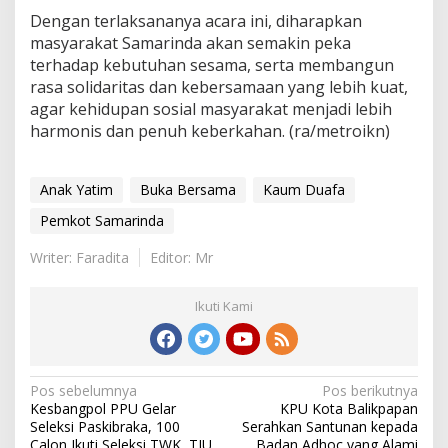
Dengan terlaksananya acara ini, diharapkan
masyarakat Samarinda akan semakin peka
terhadap kebutuhan sesama, serta membangun
rasa solidaritas dan kebersamaan yang lebih kuat,
agar kehidupan sosial masyarakat menjadi lebih
harmonis dan penuh keberkahan. (ra/metroikn)
Anak Yatim
Buka Bersama
Kaum Duafa
Pemkot Samarinda
Writer: Faradita
Editor: Mr
Ikuti Kami
Navigasi
Pos sebelumnya
Pos berikutnya
Kesbangpol PPU Gelar
KPU Kota Balikpapan
pos
Seleksi Paskibraka, 100
Serahkan Santunan kepada
Calon Ikuti Seleksi TWK, TIU
Badan Adhoc yang Alami