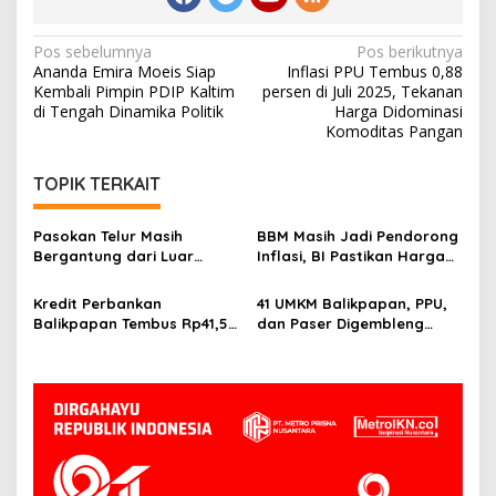
Navigasi
Pos sebelumnya
Pos berikutnya
Ananda Emira Moeis Siap
Inflasi PPU Tembus 0,88
pos
Kembali Pimpin PDIP Kaltim
persen di Juli 2025, Tekanan
di Tengah Dinamika Politik
Harga Didominasi
Komoditas Pangan
TOPIK TERKAIT
Pasokan Telur Masih
BBM Masih Jadi Pendorong
Bergantung dari Luar
Inflasi, BI Pastikan Harga
Kaltim, BI Balikpapan
Pangan di Balikpapan dan
Siapkan Peternak Baru
PPU Terkendali
Kredit Perbankan
41 UMKM Balikpapan, PPU,
Balikpapan Tembus Rp41,5
dan Paser Digembleng
Triliun, Investasi Jadi
Tembus Pasar Ekspor
Penggerak Utama