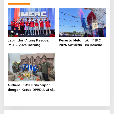
Lebih dari Ajang Rescue,
Peserta Melonjak, IMERC
IMERC 2026 Dorong
2026 Satukan Tim Rescue
Lahirnya Penyelamat
Indonesia dan Australia di
Kompeten untuk Indonesia
Balikpapan
Audiensi SMSI Balikpapan
dengan Ketua DPRD Alwi Al
Qadri, Perkuat Peran Media
dalam Pembangunan Kota