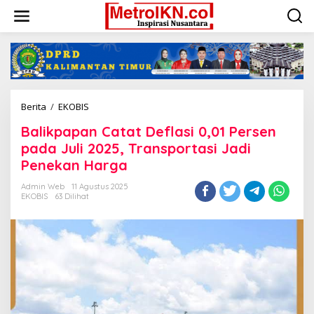
Lewati
ke
konten
Balikpapan
Berita
/
EKOBIS
Catat
Balikpapan Catat Deflasi 0,01 Persen
Deflasi
0,01
pada Juli 2025, Transportasi Jadi
Persen
Penekan Harga
pada
Juli
Admin Web
11 Agustus 2025
2025,
EKOBIS
63 Dilihat
Transportasi
Jadi
Penekan
Harga