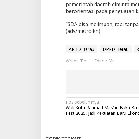
pemerintah daerah diminta mer
berorientasi pada penguatan k
“SDA bisa melimpah, tapi tanpa
(adv/metroikn)
APBD Berau
DPRD Berau
Writer: Tim
Editor: Mr
Navigasi
Pos sebelumnya
Wali Kota Rahmad Mas’ud Buka Bal
pos
Fest 2025, Jadi Kekuatan Baru Ekono
TOPIK TERKAIT