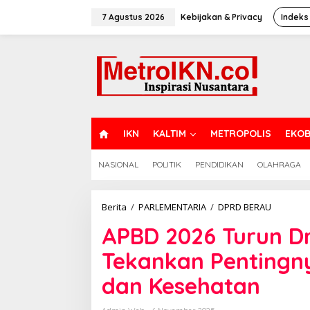
Lewati
ke
7 Agustus 2026
Kebijakan & Privacy
Indeks
konten
H
IKN
KALTIM
METROPOLIS
EKOB
O
M
NASIONAL
POLITIK
PENDIDIKAN
OLAHRAGA
E
APBD
Berita
/
PARLEMENTARIA
/
DPRD BERAU
2026
APBD 2026 Turun Dr
Turun
Drastis,
Tekankan Pentingny
DPRD
Berau
dan Kesehatan
Tekanka
Pentingn
Prioritas