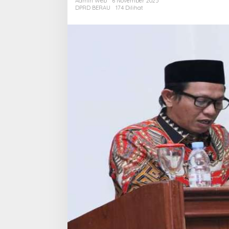
Admin Web
6 November 2025
Pendidik
DPRD BERAU
174 Dilihat
dan
Kesehat