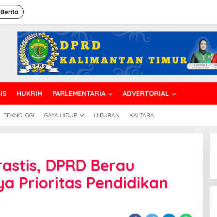
 Berita
IS
HUKRIM
PARLEMENTARIA
ADVERTORIAL
TEKNOLOGI
GAYA HIDUP
HIBURAN
KALTARA
astis, DPRD Berau
a Prioritas Pendidikan
n
ya