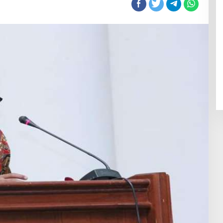
an
an