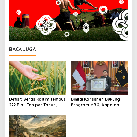
BACA JUGA
Defisit Beras Kaltim Tembus
Dinilai Konsisten Dukung
222 Ribu Ton per Tahun,
Program MBG, Kapolda
Ketergantungan Pasokan
Kaltim Raih Presisi Award
Luar Daerah Masih Tinggi