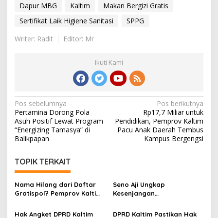
Dapur MBG
Kaltim
Makan Bergizi Gratis
Sertifikat Laik Higiene Sanitasi
SPPG
Writer: Radit
Editor: Mr
Ikuti Kami
Navigasi
Pos sebelumnya
Pos berikutnya
Pertamina Dorong Pola
Rp17,7 Miliar untuk
pos
Asuh Positif Lewat Program
Pendidikan, Pemprov Kaltim
“Energizing Tamasya” di
Pacu Anak Daerah Tembus
Balikpapan
Kampus Bergengsi
TOPIK TERKAIT
Nama Hilang dari Daftar
Seno Aji Ungkap
Gratispol? Pemprov Kaltim
Kesenjangan
Sebut Belum Berstatus
Kesejahteraan di Kaltim, Ini
Penerima
Fokus Pembangunan ke
Hak Angket DPRD Kaltim
DPRD Kaltim Pastikan Hak