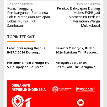
Navigasi
Pos sebelumnya
Pos berikutnya
Pusat Tanggung
Pemkot Balikpapan Dorong
pos
Pembangunan, Samarinda
Mubes FKPB Jadi
Fokus Matangkan Kesiapan
Momentum Perkuat
Lokasi PLTSa TPA
Persatuan Warga
Sambutan
Multikultural
TOPIK TERKAIT
Lebih dari Ajang Rescue,
Peserta Melonjak, IMERC
IMERC 2026 Dorong
2026 Satukan Tim Rescue
Lahirnya Penyelamat
Indonesia dan Australia di
Kompeten untuk Indonesia
Balikpapan
Pertamina Patra Niaga RU
Nelayan Loa Janan
V Balikpapan Salurkan
Ditemukan Tak Bernyawa
Bantuan Pendidikan bagi
3,5 Kilometer dari Lokasi
Anak Ring-1 Kilang
Kejadian di Sungai
Mahakam