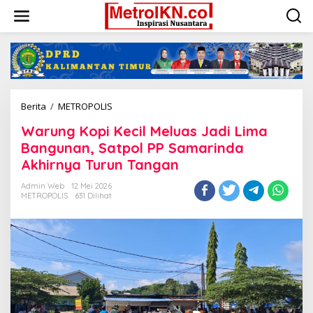
Lewati
ke
konten
Warung
Berita
/
METROPOLIS
Kopi
Warung Kopi Kecil Meluas Jadi Lima
Kecil
Meluas
Bangunan, Satpol PP Samarinda
Jadi
Akhirnya Turun Tangan
Lima
Bangunan,
Admin Web
12 Mei 2026
Satpol
METROPOLIS
631 Dilihat
PP
Samarinda
Akhirnya
Turun
Tangan