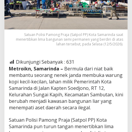
Satuan Polisi Pamong Praja (Satpol PP) Kota Samarinda saat
menertibkan lima bangunan semi permanen yang berdiri di atas
lahan tersebut, pada Selasa (12/5/2026).
Dikunjungi Sebanyak :
631
Metroikn, Samarinda –
Bermula dari niat baik
membantu seorang nenek janda membuka warung
kopi kecil-kecilan, lahan milik Pemerintah Kota
Samarinda di Jalan Kapten Soedjono, RT 12,
Kelurahan Sungai Kapih, Kecamatan Sambutan, kini
berubah menjadi kawasan bangunan liar yang
menempati aset daerah secara ilegal.
Satuan Polisi Pamong Praja (Satpol PP) Kota
Samarinda pun turun tangan menertibkan lima