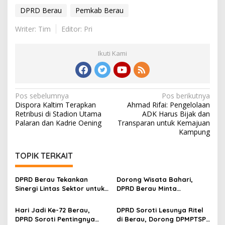
DPRD Berau
Pemkab Berau
Writer: Tim
Editor: Pri
Ikuti Kami
Navigasi
Pos sebelumnya
Pos berikutnya
Dispora Kaltim Terapkan
Ahmad Rifai: Pengelolaan
pos
Retribusi di Stadion Utama
ADK Harus Bijak dan
Palaran dan Kadrie Oening
Transparan untuk Kemajuan
Kampung
TOPIK TERKAIT
DPRD Berau Tekankan
Dorong Wisata Bahari,
Sinergi Lintas Sektor untuk
DPRD Berau Minta
Atasi Anak Putus Sekolah
Pemerintah Modernisasi
Dermaga Sanggam
Hari Jadi Ke-72 Berau,
DPRD Soroti Lesunya Ritel
DPRD Soroti Pentingnya
di Berau, Dorong DPMPTSP