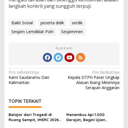
langkah konkrit yang sungguh terpuji.
Bakti Sosial
peserta didik
serdik
Sespim Lemdiklat Polri
Sespimmen
Ikuti Kami
Navigasi
Pos sebelumnya
Pos berikutnya
Kami Saudaramu Dari
Kepala DTPH Paser Ungkap
pos
Kalimantan
Alasan Biang Minimnya
Serapan Anggaran
TOPIK TERKAIT
Belajar dari Tragedi di
Menembus Api 1.000
Ruang Sempit, IMERC 2026
Derajat, Begini Ujian
Uji Nyali Rescuer
Rescuer di Balik IMERC 2026