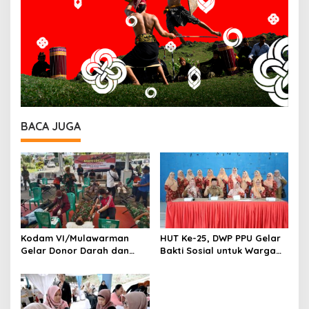
BACA JUGA
Kodam VI/Mulawarman
HUT Ke-25, DWP PPU Gelar
Gelar Donor Darah dan
Bakti Sosial untuk Warga
Bakti Sosial Sambut HUT
Kurang Mampu di
TNI ke-80
Kecamatan Babulu