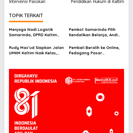
Intervensi Pasokan
Pendidikan Hukum di Kaltim
TOPIK TERKAIT
Menjaga Nadi Logistik
Pemkot Samarinda Pilih
Samarinda, DPRD Kaltim
Kendalikan Belanja, Andi
Segera Tinjau Jembatan
Harun: Jaga APBD Lebih
Mahulu
Penting daripada Berutang
Rudy Mas’ud Siapkan Jalan
Pembeli Beralih ke Online,
UMKM Kaltim Naik Kelas,
Pedagang Pasar
Produk Lokal Bidik Hotel
Tradisional Samarinda Kian
hingga Bandara
Tertekan