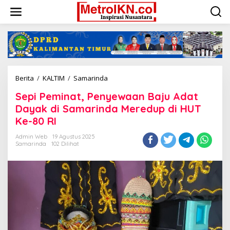
Lewati
ke
konten
Sepi
Berita
/
KALTIM
/
Samarinda
Peminat,
Sepi Peminat, Penyewaan Baju Adat
Penyewaan
Baju
Dayak di Samarinda Meredup di HUT
Adat
Ke-80 RI
Dayak
di
Admin Web
19 Agustus 2025
Samarinda
Samarinda
102 Dilihat
Meredup
di
HUT
Ke-
80
RI