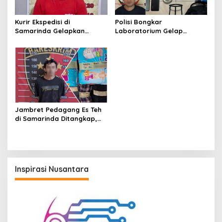
Kurir Ekspedisi di
Polisi Bongkar
Samarinda Gelapkan
Laboratorium Gelap
iPhone 17 Pro Max hingga
Ekstasi Oplosan di
Barang Elektronik Lainnya,
Samarinda
Kerugian Capai Rp 98 Juta
Jambret Pedagang Es Teh
di Samarinda Ditangkap,
Pelaku Gasak Uang Rp10
Juta untuk Belanja Susu
hingga Popok
Inspirasi Nusantara