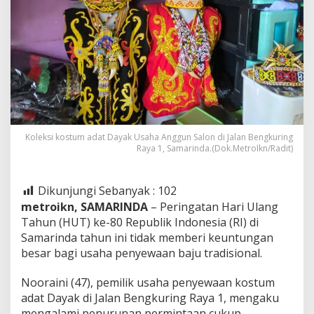
Koleksi kostum adat Dayak Usaha Anggun Salon di Jalan Bengkuring
Raya 1, Samarinda.(Dok.MetroIkn/Radit)
Dikunjungi Sebanyak :
102
metroikn, SAMARINDA
– Peringatan Hari Ulang
Tahun (HUT) ke-80 Republik Indonesia (RI) di
Samarinda tahun ini tidak memberi keuntungan
besar bagi usaha penyewaan baju tradisional.
Nooraini (47), pemilik usaha penyewaan kostum
adat Dayak di Jalan Bengkuring Raya 1, mengaku
mengalami penurunan permintaan cukup