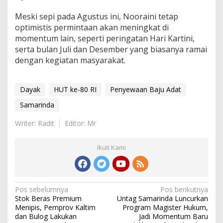
Meski sepi pada Agustus ini, Nooraini tetap
optimistis permintaan akan meningkat di
momentum lain, seperti peringatan Hari Kartini,
serta bulan Juli dan Desember yang biasanya ramai
dengan kegiatan masyarakat.
Dayak
HUT ke-80 RI
Penyewaan Baju Adat
Samarinda
Writer: Radit
Editor: Mr
Ikuti Kami
Navigasi
Pos sebelumnya
Pos berikutnya
Stok Beras Premium
Untag Samarinda Luncurkan
pos
Menipis, Pemprov Kaltim
Program Magister Hukum,
dan Bulog Lakukan
Jadi Momentum Baru