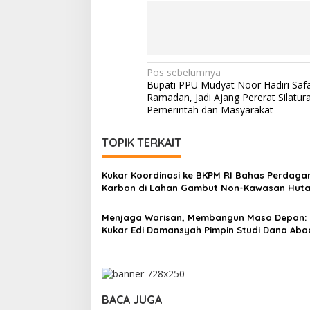
Navigasi
Pos sebelumnya
Bupati PPU Mudyat Noor Hadiri Safa
pos
Ramadan, Jadi Ajang Pererat Silatur
Pemerintah dan Masyarakat
TOPIK TERKAIT
Kukar Koordinasi ke BKPM RI Bahas Perdag
Karbon di Lahan Gambut Non-Kawasan Hut
Menjaga Warisan, Membangun Masa Depan: 
Kukar Edi Damansyah Pimpin Studi Dana Aba
Daerah ke Bojonegoro
BACA JUGA