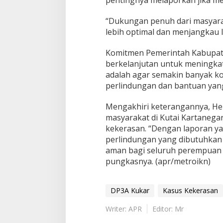
pentingnya melaporkan jika me
“Dukungan penuh dari masyara
lebih optimal dan menjangkau
Komitmen Pemerintah Kabupate
berkelanjutan untuk meningkat
adalah agar semakin banyak k
perlindungan dan bantuan yan
Mengakhiri keterangannya, H
masyarakat di Kutai Kartanega
kekerasan. “Dengan laporan y
perlindungan yang dibutuhkan
aman bagi seluruh perempuan d
pungkasnya. (apr/metroikn)
DP3A Kukar
Kasus Kekerasan
Writer: APR
Editor: Mr