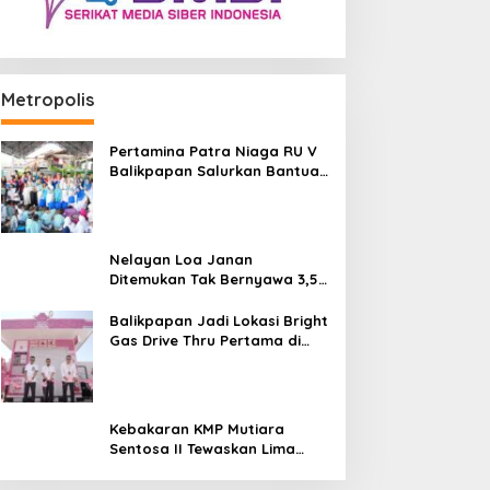
Metropolis
Pertamina Patra Niaga RU V
Balikpapan Salurkan Bantuan
Pendidikan bagi Anak Ring-1
Kilang
Nelayan Loa Janan
Ditemukan Tak Bernyawa 3,5
Kilometer dari Lokasi
Kejadian di Sungai Mahakam
Balikpapan Jadi Lokasi Bright
Gas Drive Thru Pertama di
Indonesia
Kebakaran KMP Mutiara
Sentosa II Tewaskan Lima
Orang, Pemerintah Pastikan
Penyebab Diusut