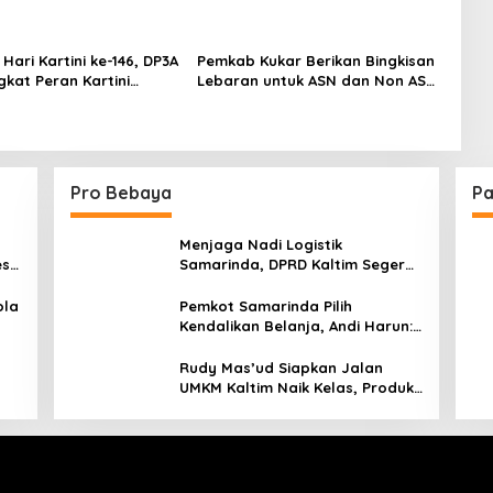
 Hari Kartini ke-146, DP3A
Pemkab Kukar Berikan Bingkisan
gkat Peran Kartini
Lebaran untuk ASN dan Non ASN
di Sekretariat Daerah, Sekda
Kukar Harapkan Manfaat
Pro Bebaya
Pa
Menjaga Nadi Logistik
est
Samarinda, DPRD Kaltim Segera
e
Tinjau Jembatan Mahulu
ola
Pemkot Samarinda Pilih
Kendalikan Belanja, Andi Harun:
Jaga APBD Lebih Penting
daripada Berutang
Rudy Mas’ud Siapkan Jalan
UMKM Kaltim Naik Kelas, Produk
Lokal Bidik Hotel hingga
Bandara