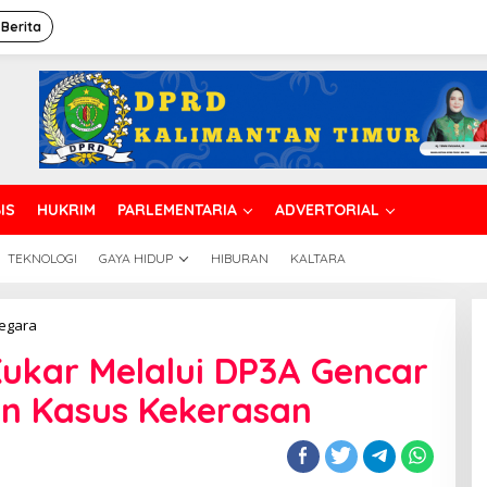
 Berita
IS
HUKRIM
PARLEMENTARIA
ADVERTORIAL
TEKNOLOGI
GAYA HIDUP
HIBURAN
KALTARA
SAPA
negara
129
ukar Melalui DP3A Gencar
Pemkab
Kukar
ran Kasus Kekerasan
Melalui
DP3A
Gencar
Sosialisasi
Pelaporan