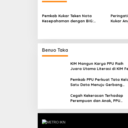
Pemkab Kukar Teken Nota
Peringati
Kesepahaman dengan BIG:
Kukar An
Bangun Fondasi Pembangunan
Milenial
Berbasis Geospasial
Benuo Taka
KIM Mangun Karya PPU Raih
Juara Utama Literasi di KIM F
2025, Angkat Budaya Paser k
Panggung Nasional
Pemkab PPU Perkuat Tata Kel
Satu Data Menuju Gerbang
Nusantara yang Terpadu
Cegah Kekerasan Terhadap
Perempuan dan Anak, PPU
Perkuat Sinergi Lintas Sektor