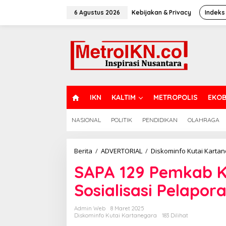
Lewati
ke
6 Agustus 2026
Kebijakan & Privacy
Indeks
konten
H
IKN
KALTIM
METROPOLIS
EKOB
O
M
NASIONAL
POLITIK
PENDIDIKAN
OLAHRAGA
E
Berita
/
ADVERTORIAL
/
Diskominfo Kutai Karta
SAPA 129 Pemkab K
Sosialisasi Pelapo
Admin Web
8 Maret 2025
Diskominfo Kutai Kartanegara
183 Dilihat