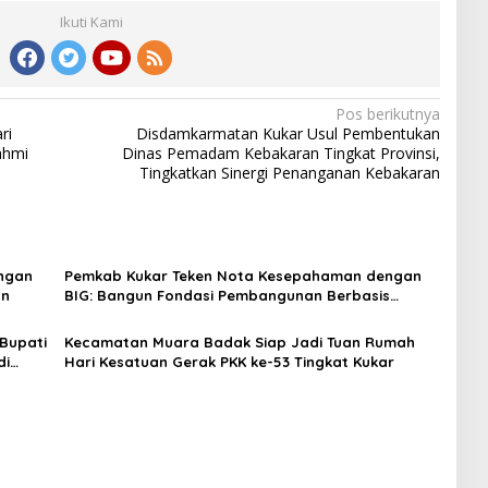
Ikuti Kami
Pos berikutnya
ri
Disdamkarmatan Kukar Usul Pembentukan
ahmi
Dinas Pemadam Kebakaran Tingkat Provinsi,
Tingkatkan Sinergi Penanganan Kebakaran
angan
Pemkab Kukar Teken Nota Kesepahaman dengan
an
BIG: Bangun Fondasi Pembangunan Berbasis
Geospasial
Bupati
Kecamatan Muara Badak Siap Jadi Tuan Rumah
di
Hari Kesatuan Gerak PKK ke-53 Tingkat Kukar