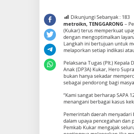
Dikunjungi Sebanyak :
183
metroikn, TENGGARONG
– Pe
(Kukar) terus memperkuat upa
dengan mengoptimalkan layana
Langkah ini bertujuan untuk 
melaporkan setiap indikasi ata
Pelaksana Tugas (Plt.) Kepal
Anak (DP3A) Kukar, Hero Supr
bukan hanya sekadar memperce
sebagai pendorong bagi masyara
“Kami sangat berharap SAPA 129
menangani berbagai kasus keke
Pemerintah daerah menyadari b
dalam upaya pencegahan dan p
Pemkab Kukar mengajak selur