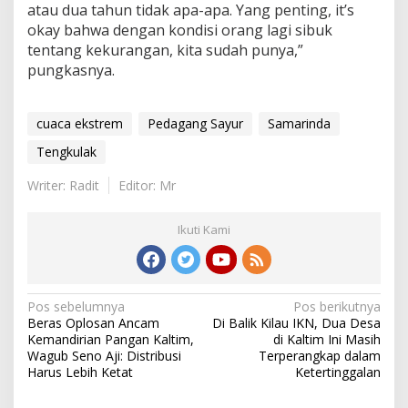
atau dua tahun tidak apa-apa. Yang penting, it’s
okay bahwa dengan kondisi orang lagi sibuk
tentang kekurangan, kita sudah punya,”
pungkasnya.
cuaca ekstrem
Pedagang Sayur
Samarinda
Tengkulak
Writer: Radit
Editor: Mr
Ikuti Kami
Navigasi
Pos sebelumnya
Pos berikutnya
Beras Oplosan Ancam
Di Balik Kilau IKN, Dua Desa
pos
Kemandirian Pangan Kaltim,
di Kaltim Ini Masih
Wagub Seno Aji: Distribusi
Terperangkap dalam
Harus Lebih Ketat
Ketertinggalan