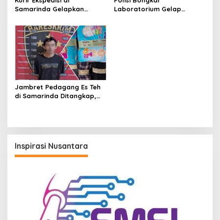
Samarinda Gelapkan
Laboratorium Gelap
iPhone 17 Pro Max hingga
Ekstasi Oplosan di
Barang Elektronik Lainnya,
Samarinda
Kerugian Capai Rp 98 Juta
Jambret Pedagang Es Teh
di Samarinda Ditangkap,
Pelaku Gasak Uang Rp10
Juta untuk Belanja Susu
hingga Popok
Inspirasi Nusantara