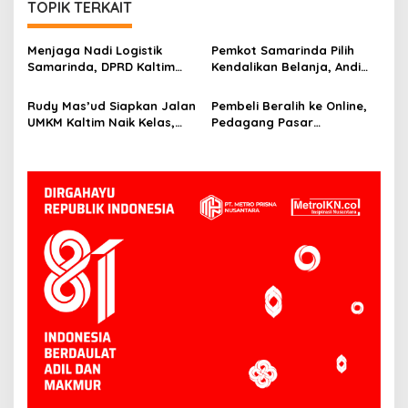
TOPIK TERKAIT
Menjaga Nadi Logistik
Pemkot Samarinda Pilih
Samarinda, DPRD Kaltim
Kendalikan Belanja, Andi
Segera Tinjau Jembatan
Harun: Jaga APBD Lebih
Mahulu
Penting daripada Berutang
Rudy Mas’ud Siapkan Jalan
Pembeli Beralih ke Online,
UMKM Kaltim Naik Kelas,
Pedagang Pasar
Produk Lokal Bidik Hotel
Tradisional Samarinda Kian
hingga Bandara
Tertekan