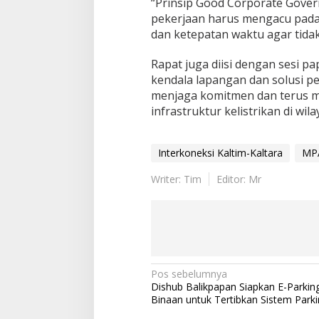
“Prinsip Good Corporate Gover
pekerjaan harus mengacu pada re
dan ketepatan waktu agar tida
Rapat juga diisi dengan sesi pa
kendala lapangan dan solusi p
menjaga komitmen dan terus 
infrastruktur kelistrikan di wil
Interkoneksi Kaltim-Kaltara
MP
Writer: Tim
Editor: Mr
Navigasi
Pos sebelumnya
Dishub Balikpapan Siapkan E-Parking
pos
Binaan untuk Tertibkan Sistem Parki