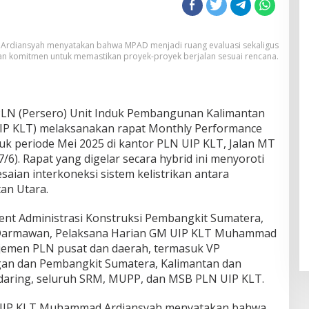
rdiansyah menyatakan bahwa MPAD menjadi ruang evaluasi sekaligus
n komitmen untuk memastikan proyek-proyek berjalan sesuai rencana.
LN (Persero) Unit Induk Pembangunan Kalimantan
UIP KLT) melaksanakan rapat Monthly Performance
uk periode Mei 2025 di kantor PLN UIP KLT, Jalan MT
/6). Rapat yang digelar secara hybrid ini menyoroti
aian interkoneksi sistem kelistrikan antara
an Utara.
sident Administrasi Konstruksi Pembangkit Sumatera,
l Darmawan, Pelaksana Harian GM UIP KLT Muhammad
ajemen PLN pusat dan daerah, termasuk VP
gan dan Pembangkit Sumatera, Kalimantan dan
 daring, seluruh SRM, MUPP, dan MSB PLN UIP KLT.
UIP KLT Muhammad Ardiansyah menyatakan bahwa