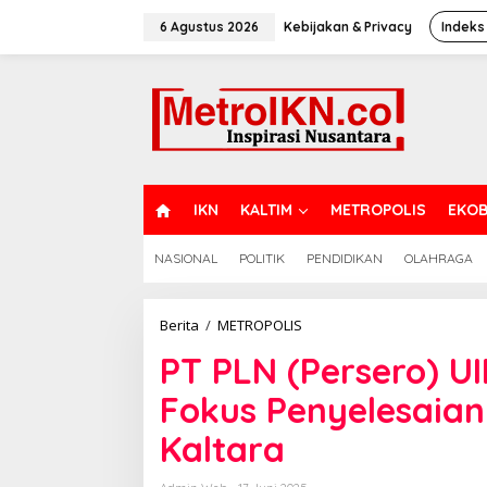
Lewati
ke
6 Agustus 2026
Kebijakan & Privacy
Indeks
konten
H
IKN
KALTIM
METROPOLIS
EKOB
O
M
NASIONAL
POLITIK
PENDIDIKAN
OLAHRAGA
E
PT
Berita
/
METROPOLIS
PLN
PT PLN (Persero) U
(Persero)
UIP
Fokus Penyelesaian 
KLT
Lakukan
Kaltara
MPAD,
Fokus
Penyelesaian