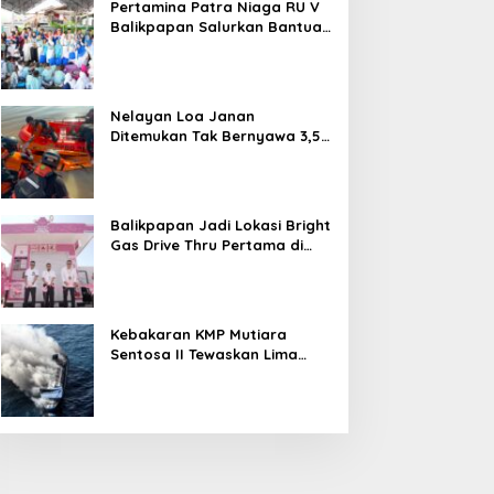
Pertamina Patra Niaga RU V
Balikpapan Salurkan Bantuan
Pendidikan bagi Anak Ring-1
Kilang
Nelayan Loa Janan
Ditemukan Tak Bernyawa 3,5
Kilometer dari Lokasi
Kejadian di Sungai Mahakam
Balikpapan Jadi Lokasi Bright
Gas Drive Thru Pertama di
Indonesia
Kebakaran KMP Mutiara
Sentosa II Tewaskan Lima
Orang, Pemerintah Pastikan
Penyebab Diusut