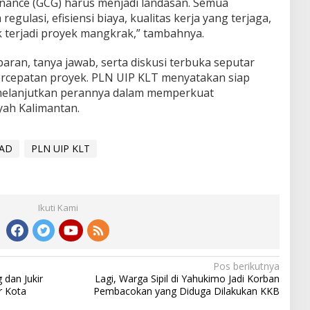
nance (GCG) harus menjadi landasan. Semua
gulasi, efisiensi biaya, kualitas kerja yang terjaga,
k terjadi proyek mangkrak,” tambahnya.
paran, tanya jawab, serta diskusi terbuka seputar
ercepatan proyek. PLN UIP KLT menyatakan siap
melanjutkan perannya dalam memperkuat
ayah Kalimantan.
AD
PLN UIP KLT
Ikuti Kami
Pos berikutnya
 dan Jukir
Lagi, Warga Sipil di Yahukimo Jadi Korban
r Kota
Pembacokan yang Diduga Dilakukan KKB