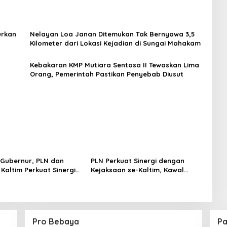
urkan
Nelayan Loa Janan Ditemukan Tak Bernyawa 3,5
Kilometer dari Lokasi Kejadian di Sungai Mahakam
Kebakaran KMP Mutiara Sentosa II Tewaskan Lima
Orang, Pemerintah Pastikan Penyebab Diusut
Gubernur, PLN dan
PLN Perkuat Sinergi dengan
Kaltim Perkuat Sinergi
Kejaksaan se-Kaltim, Kawal
unan Daerah
Proyek Kelistrikan Bebas Risiko
Hukum
Pro Bebaya
Pa