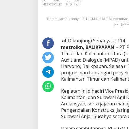
Admin Web
17 Juni 2025
Interkoneksi
METROPOLIS
114 Dilihat
Kaltim-
Kaltara
Dalam sambutannya, PLH GM UIP KLT Muhammad A
penguata
Dikunjungi Sebanyak :
114
metroikn, BALIKPAPAN –
PT P
Timur dan Kalimantan Utara (
Audit and Dialogue (MPAD) unt
Haryono, Balikpapan, Selasa (17
progres dan tantangan penyeles
Kalimantan Timur dan Kalimant
Kegiatan ini dihadiri Vice Pre
Kalimantan, dan Sulawesi Agi
Ardiansyah, serta jajaran man
Pengendalian Konstruksi Jarin
Sulawesi Anjar Sucahya secara
Dalam sambutannya, PLH GM 